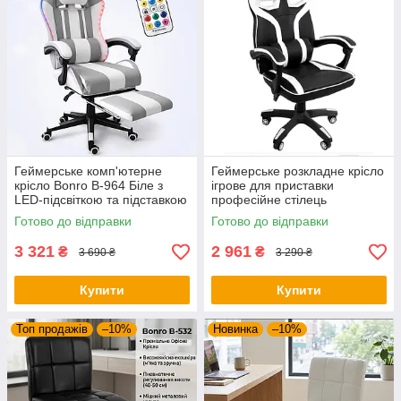
Геймерське комп'ютерне
Геймерське розкладне крісло
крісло Bonro B-964 Біле з
ігрове для приставки
LED-підсвіткою та підставкою
професійне стілець
для ніг (до 150 кг)
комп'ютерний Bonro B 8 2 7
Готово до відправки
Готово до відправки
білий
3 321
2 961
₴
₴
3 690 ₴
3 290 ₴
Купити
Купити
Топ продажів
–10%
Новинка
–10%