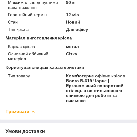
Максимально допустиме
90 кг
навантаження
Гарантійний термін
12 міс
Стан
Новий
Тип крісла
Для офісу
Матеріал виготовлення крісла
Каркас крісла
метал
Основний оббивний
Сітка
матеріал
Користувальницькі характеристики
Тип товару
Комп'ютерне офісне крісло
Bonro B-619 Чорне |
Ергономічний поворотний
стілець з вентильованою
спинкою для роботи та
навчання
Приховати
Умови доставки