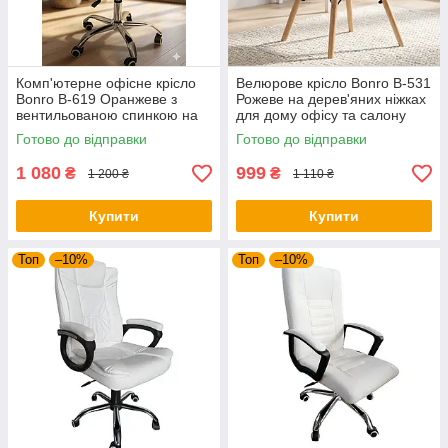
Комп'ютерне офісне крісло
Велюрове крісло Bonro B-531
Bonro В-619 Оранжеве з
Рожеве на дерев'яних ніжках
вентильованою спинкою на
для дому офісу та салону
гумових колесах (для
краси
Готово до відправки
Готово до відправки
школярів та дорослих)
1 080
999
₴
₴
1 200 ₴
1 110 ₴
Купити
Купити
Топ
–10%
Топ
–10%