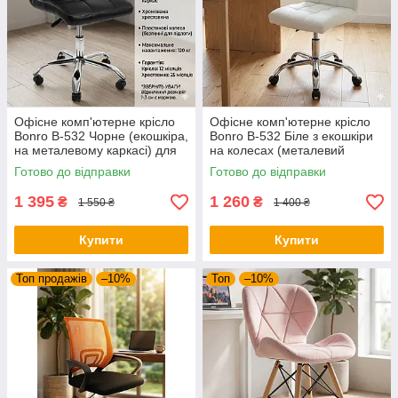
Офісне комп'ютерне крісло
Офісне комп'ютерне крісло
Bonro B-532 Чорне (екошкіра,
Bonro B-532 Біле з екошкіри
на металевому каркасі) для
на колесах (металевий
роботи та дому
каркас, до 120 кг)
Готово до відправки
Готово до відправки
1 395
1 260
₴
₴
1 550 ₴
1 400 ₴
Купити
Купити
Топ продажів
–10%
Топ
–10%