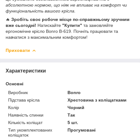
абсолютною нормою, що ніяк не впливає на комфорт чи
функціональність вашого крісла.
🔥
Зробіть своє робоче місце по-справжньому зручним
вже сьогодні!
Натискайте
"Купити"
та замовляйте
ергономічне крісло Bonro B-619. Почніть працювати та
навчатися з максимальним комфортом!
Приховати
Характеристики
Основні
Виробник
Bonro
Підстава крісла
Хрестовина з коліщатками
Колір
Чорний
Наявність спинки
Так
Кількість коліщат
5 шт.
Тип укомплектованих
Прогумовані
коліщаток