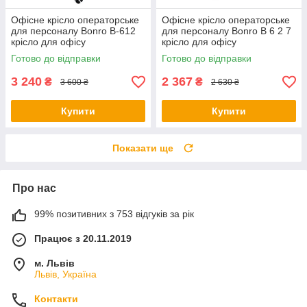
Офісне крісло операторське
Офісне крісло операторське
для персоналу Bonro B-612
для персоналу Bonro B 6 2 7
крісло для офісу
крісло для офісу
комп'ютерне біле крісла
комп'ютерне біле крісла
Готово до відправки
Готово до відправки
офісні
офісні
3 240
2 367
₴
₴
3 600 ₴
2 630 ₴
Купити
Купити
Показати ще
Про нас
99% позитивних з 753 відгуків за рік
Працює з 20.11.2019
м. Львів
Львів, Україна
Контакти