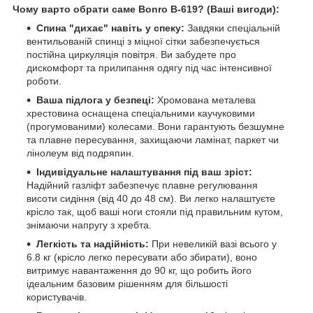
Чому варто обрати саме Bonro B-619? (Ваші вигоди):
Спина "дихає" навіть у спеку:
Завдяки спеціальній
вентильованій спинці з міцної сітки забезпечується
постійна циркуляція повітря. Ви забудете про
дискомфорт та прилипання одягу під час інтенсивної
роботи.
Ваша підлога у безпеці:
Хромована металева
хрестовина оснащена спеціальними каучуковими
(прогумованими) колесами. Вони гарантують безшумне
та плавне пересування, захищаючи ламінат, паркет чи
лінолеум від подряпин.
Індивідуальне налаштування під ваш зріст:
Надійний газліфт забезпечує плавне регулювання
висоти сидіння (від 40 до 48 см). Ви легко налаштуєте
крісло так, щоб ваші ноги стояли під правильним кутом,
знімаючи напругу з хребта.
Легкість та надійність:
При невеликій вазі всього у
6.8 кг (крісло легко пересувати або збирати), воно
витримує навантаження до 90 кг, що робить його
ідеальним базовим рішенням для більшості
користувачів.