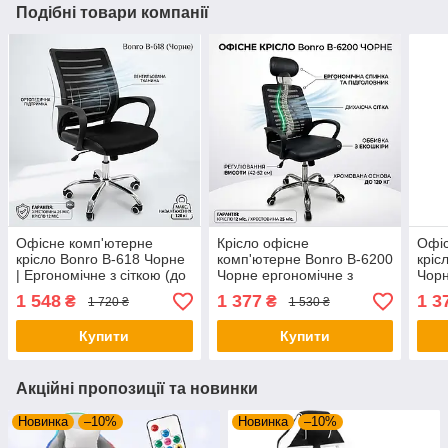
Подібні товари компанії
Офісне комп'ютерне
Крісло офісне
Офіс
крісло Bonro B-618 Чорне
комп'ютерне Bonro B-6200
кріс
| Ергономічне з сіткою (до
Чорне ергономічне з
Чорн
120 кг)
вентильованою сіткою (до
екош
1 548
1 377
1 3
₴
₴
1 720 ₴
1 530 ₴
120 кг)
Купити
Купити
Акційні пропозиції та новинки
Новинка
–10%
Новинка
–10%