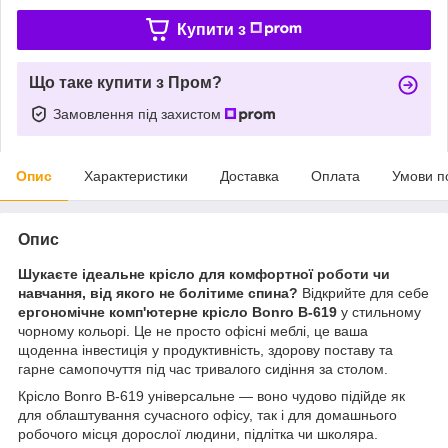
Купити з
Що таке купити з Пром?
Замовлення під захистом
Опис
Характеристики
Доставка
Оплата
Умови п
Опис
Шукаєте ідеальне крісло для комфортної роботи чи
навчання, від якого не болітиме спина?
Відкрийте для себе
ергономічне комп'ютерне крісло Bonro B-619
у стильному
чорному кольорі. Це не просто офісні меблі, це ваша
щоденна інвестиція у продуктивність, здорову поставу та
гарне самопочуття під час тривалого сидіння за столом.
Крісло Bonro B-619 універсальне — воно чудово підійде як
для облаштування сучасного офісу, так і для домашнього
робочого місця дорослої людини, підлітка чи школяра.