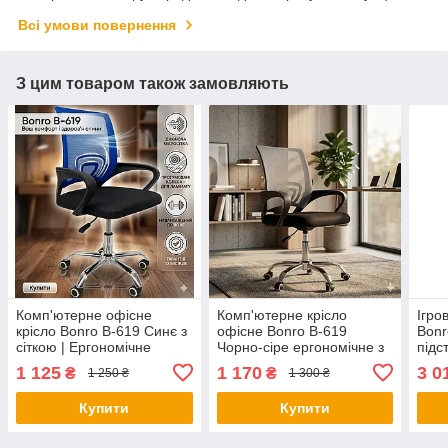
Всі умови повернення
З цим товаром також замовляють
Комп'ютерне офісне
Комп'ютерне крісло
Ігро
крісло Bonro B-619 Синє з
офісне Bonro B-619
Bonr
сіткою | Ергономічне
Чорно-сіре ергономічне з
підс
поворотне крісло для
вентильованою спинкою
(гей
1 125
1 170
3 0
₴
₴
1 250 ₴
1 300 ₴
школяра та офісу
для дому та роботи
кріс
Купити
Купити