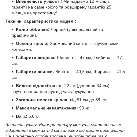
Впевненість у якості:
Ми надаємо 12 місяців
гарантії на саме крісло та розширену гарантію 25
місяців на хрестовину!
Технічні характеристики моделі:
Колір оббивки:
Чорний (універсальний та
практичний).
Основа крісла:
Хромований метал із каучуковими
колесами.
Габарити сидіння:
Ширина — 47 см, Глибина — 47
см.
Габарити спинки:
Висота — 40,5 см, Ширина — 41,5
см.
Висота підлокітників:
22 см (довжина 34 см) —
зручна опора для рук під час друкування.
Загальна висота крісла:
від 81 см до 89 см.
Максимальне навантаження:
90 кг.
Вага:
6.8 кг.
Зверніть увагу: Розміри товару можуть мати незначні
відхилення в межах 1-3 см залежно від партії постачання.
Це зумовлено особливостями виробництва та є