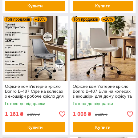
Купити
Купити
Топ продажів
–10%
Топ продажів
–10%
Офісне комп'ютерне крісло
Офісне комп'ютерне крісло
Bonro B-487 Сіре на колесах
Bonro B-487 Біле на колесах
з екошкіри робоче крісло для
з екошкіри для дому офісу та
дому та офісу (до 120 кг)
салону
Готово до відправки
Готово до відправки
1 161
1 008
₴
₴
1 290 ₴
1 120 ₴
Купити
Купити