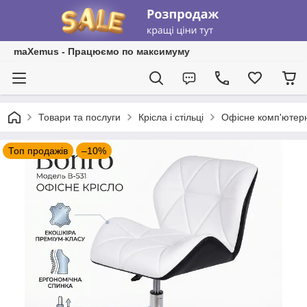
maXemus - Працюємо по максимуму
Товари та послуги
Крісла і стільці
Офісне комп'ютерне
Топ продажів
–10%