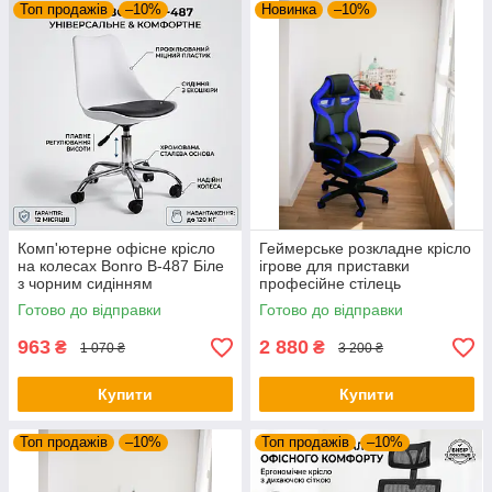
Топ продажів
–10%
Новинка
–10%
Комп'ютерне офісне крісло
Геймерське розкладне крісло
на колесах Bonro B-487 Біле
ігрове для приставки
з чорним сидінням
професійне стілець
(поворотне, екошкіра, до 120
комп'ютерний Bonro B 8-2-7
Готово до відправки
Готово до відправки
кг)
синій
963
2 880
₴
₴
1 070 ₴
3 200 ₴
Купити
Купити
Топ продажів
–10%
Топ продажів
–10%