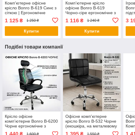
Комп'ютерне офісне
Комп'ютерне крісло
Ігро
крісло Bonro B-619 Синє з
офісне Bonro B-619
Bonr
сіткою | Ергономічне
Чорно-сіре ергономічне з
підс
поворотне крісло для
вентильованою спинкою
(гей
1 125
1 116
3 1
₴
₴
1 250 ₴
1 240 ₴
школяра та офісу
для дому та роботи
кріс
Купити
Купити
Подібні товари компанії
Крісло офісне
Офісне комп'ютерне
Офіс
комп'ютерне Bonro B-6200
крісло Bonro B-532 Чорне
Bonr
Чорне ергономічне з
(екошкіра, на металевому
Комп
вентильованою сіткою (до
каркасі) для роботи та
кріс
1 440
1 395
1 4
₴
₴
1 600 ₴
1 550 ₴