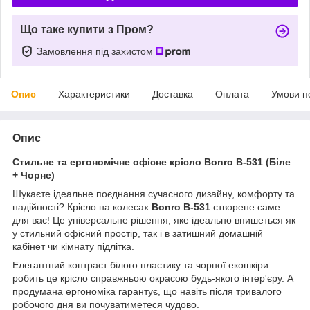
Що таке купити з Пром?
Замовлення під захистом
Опис
Характеристики
Доставка
Оплата
Умови п
Опис
Стильне та ергономічне офісне крісло Bonro B-531 (Біле
+ Чорне)
Шукаєте ідеальне поєднання сучасного дизайну, комфорту та
надійності? Крісло на колесах
Bonro B-531
створене саме
для вас! Це універсальне рішення, яке ідеально впишеться як
у стильний офісний простір, так і в затишний домашній
кабінет чи кімнату підлітка.
Елегантний контраст білого пластику та чорної екошкіри
робить це крісло справжньою окрасою будь-якого інтер'єру. А
продумана ергономіка гарантує, що навіть після тривалого
робочого дня ви почуватиметеся чудово.