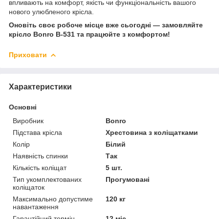
впливають на комфорт, якість чи функціональність вашого
нового улюбленого крісла.
Оновіть своє робоче місце вже сьогодні — замовляйте
крісло Bonro B-531 та працюйте з комфортом!
Приховати
Характеристики
Основні
Виробник
Bonro
Підстава крісла
Хрестовина з коліщатками
Колір
Білий
Наявність спинки
Так
Кількість коліщат
5 шт.
Тип укомплектованих
Прогумовані
коліщаток
Максимально допустиме
120 кг
навантаження
Гарантійний термін
12 міс