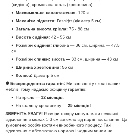
(сидіння), хромована сталь (хрестовина)
Максимальне навантаження:
120 кг
Механізм підняття:
Газліфт (діаметр 5 см)
Загальна висота крісла:
75 - 88 см
Висота сидіння:
42 - 55 см
Розміри сидіння:
глибина — 36 см, ширина — 47,5
см
Розміри спинки:
висота — 33 см, ширина — 43 см
Ширина хрестовини:
56 см
Колеса:
Діаметр 5 см
🛡️ Безпрецедентна гарантія:
Ми впевнені у якості наших
меблів, тому надаємо офіційну гарантію:
На крісло —
12 місяців
.
На сталеву хрестовину —
25 місяців!
ЗВЕРНІТЬ УВАГУ!
Розміри товару можуть мати незначні
відхилення в межах 1-3 см залежно від партії постачання. Це
зумовлено особливостями виробничого процесу. Такі
відхилення є абсолютною нормою і жодним чином не