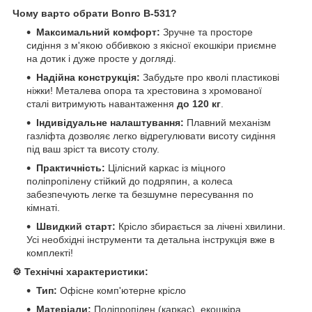
Чому варто обрати Bonro B-531?
Максимальний комфорт:
Зручне та просторе
сидіння з м'якою оббивкою з якісної екошкіри приємне
на дотик і дуже просте у догляді.
Надійна конструкція:
Забудьте про кволі пластикові
ніжки! Металева опора та хрестовина з хромованої
сталі витримують навантаження
до 120 кг
.
Індивідуальне налаштування:
Плавний механізм
газліфта дозволяє легко відрегулювати висоту сидіння
під ваш зріст та висоту столу.
Практичність:
Цілісний каркас із міцного
поліпропілену стійкий до подряпин, а колеса
забезпечують легке та безшумне пересування по
кімнаті.
Швидкий старт:
Крісло збирається за лічені хвилини.
Усі необхідні інструменти та детальна інструкція вже в
комплекті!
⚙️ Технічні характеристики:
Тип:
Офісне комп'ютерне крісло
Матеріали:
Поліпропілен (каркас), екошкіра