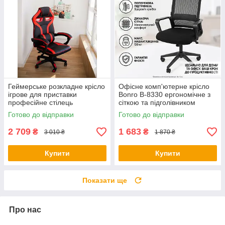
Геймерське розкладне крісло
Офісне комп'ютерне крісло
ігрове для приставки
Bonro B-8330 ергономічне з
професійне стілець
сіткою та підголівником
комп'ютерний Bonro B 827
Чорне (до 120 кг)
Готово до відправки
Готово до відправки
червоний
2 709
1 683
₴
₴
3 010 ₴
1 870 ₴
Купити
Купити
Показати ще
Про нас