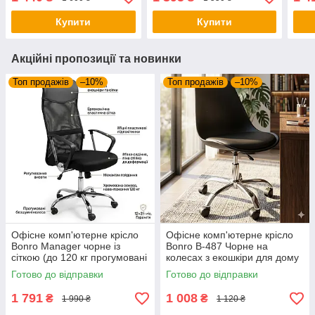
120 кг)
дому
майс
Купити
Купити
Акційні пропозиції та новинки
Топ продажів
–10%
Топ продажів
–10%
Офісне комп'ютерне крісло
Офісне комп'ютерне крісло
Bonro Manager чорне із
Bonro B-487 Чорне на
сіткою (до 120 кг прогумовані
колесах з екошкіри для дому
колеса)
та офісу (до 120 кг)
Готово до відправки
Готово до відправки
1 791
1 008
₴
₴
1 990 ₴
1 120 ₴