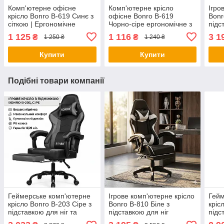
Комп'ютерне офісне
Комп'ютерне крісло
Ігро
крісло Bonro B-619 Синє з
офісне Bonro B-619
Bonr
сіткою | Ергономічне
Чорно-сіре ергономічне з
підс
поворотне крісло для
вентильованою спинкою
(гей
1 125
1 116
3 1
₴
₴
1 250 ₴
1 240 ₴
школяра та офісу
для дому та роботи
кріс
Купити
Купити
Подібні товари компанії
Геймерське комп'ютерне
Ігрове комп'ютерне крісло
Гейм
крісло Bonro B-203 Сіре з
Bonro B-810 Біле з
кріс
підставкою для ніг та
підставкою для ніг
підс
екошкіри ігрове крісло до
(геймерське ергономічне
ерго