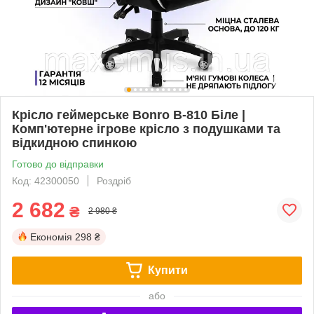
Крісло геймерське Bonro B-810 Біле |
Комп'ютерне ігрове крісло з подушками та
відкидною спинкою
Готово до відправки
Код: 42300050
Роздріб
2 682
₴
2 980 ₴
Економія
298 ₴
Купити
або