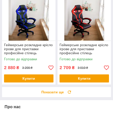
Геймерське розкладне крісло
Геймерське розкладне крісло
ігрове для приставки
ігрове для приставки
професійне стілець
професійне стілець
комп'ютерний Bonro B 8-2-7
комп'ютерний Bonro B 827
Готово до відправки
Готово до відправки
синій
червоний
2 880
2 709
₴
₴
3 200 ₴
3 010 ₴
Купити
Купити
Показати ще
Про нас