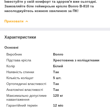
Інвестуйте у свій комфорт та здоров'я вже сьогодні.
Замовляйте біле геймерське крісло Bonro B-810 та
насолоджуйтесь кожною хвилиною за ПК!
Приховати
Характеристики
Основні
Виробник
Bonro
Підстава крісла
Хрестовина з коліщатками
Колір
Білий
Наявність спинки
Так
Кількість коліщат
5 шт.
Ортопедичні властивості
Так
Анатомічні властивості
Так
Максимально допустиме
120 кг
навантаження
Гарантійний термін
12 міс