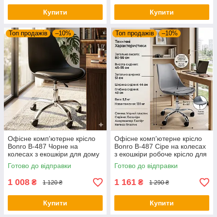
Купити
Купити
Топ продажів
–10%
Топ продажів
–10%
Офісне комп'ютерне крісло
Офісне комп'ютерне крісло
Bonro B-487 Чорне на
Bonro B-487 Сіре на колесах
колесах з екошкіри для дому
з екошкіри робоче крісло для
та офісу (до 120 кг)
дому та офісу (до 120 кг)
Готово до відправки
Готово до відправки
1 008
1 161
₴
₴
1 120 ₴
1 290 ₴
Купити
Купити