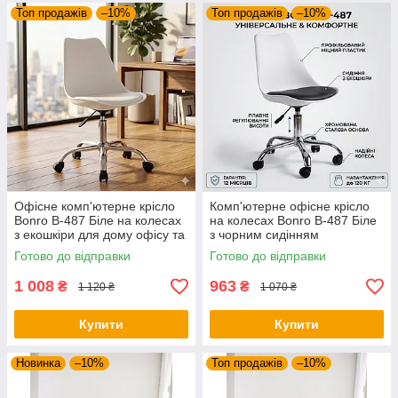
Топ продажів
–10%
Топ продажів
–10%
Офісне комп'ютерне крісло
Комп'ютерне офісне крісло
Bonro B-487 Біле на колесах
на колесах Bonro B-487 Біле
з екошкіри для дому офісу та
з чорним сидінням
салону
(поворотне, екошкіра, до 120
Готово до відправки
Готово до відправки
кг)
1 008
963
₴
₴
1 120 ₴
1 070 ₴
Купити
Купити
Новинка
–10%
Топ продажів
–10%