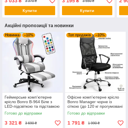
3 033
3 195
2 9
₴
₴
3 370 ₴
3 550 ₴
120 кг
крісло до 120 кг)
для 
Купити
Купити
Акційні пропозиції та новинки
Новинка
–10%
Топ продажів
–10%
Геймерське комп'ютерне
Офісне комп'ютерне крісло
крісло Bonro B-964 Біле з
Bonro Manager чорне із
LED-підсвіткою та підставкою
сіткою (до 120 кг прогумовані
для ніг (до 150 кг)
колеса)
Готово до відправки
Готово до відправки
3 321
1 791
₴
₴
3 690 ₴
1 990 ₴