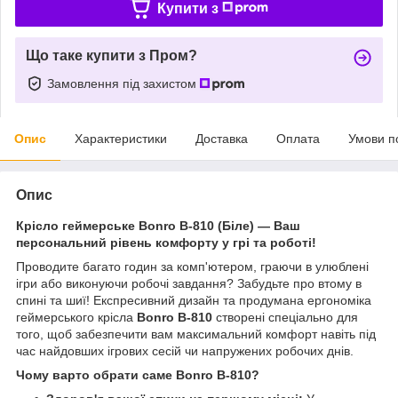
Купити з
Що таке купити з Пром?
Замовлення під захистом
Опис
Характеристики
Доставка
Оплата
Умови п
Опис
Крісло геймерське Bonro B-810 (Біле) — Ваш
персональний рівень комфорту у грі та роботі!
Проводите багато годин за комп'ютером, граючи в улюблені
ігри або виконуючи робочі завдання? Забудьте про втому в
спині та шиї! Експресивний дизайн та продумана ергономіка
геймерського крісла
Bonro B-810
створені спеціально для
того, щоб забезпечити вам максимальний комфорт навіть під
час найдовших ігрових сесій чи напружених робочих днів.
Чому варто обрати саме Bonro B-810?