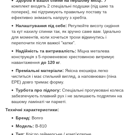
Здоров'я вашої спини на першому місці:
У
комплект входять 2 спеціальні подушки (під шию та
поперек), які підтримують правильну поставу та
ефективно знімають напругу з хребта.
Налаштування під себе:
Регулюйте висоту сидіння
та кут нахилу спинки так, як зручно саме вам. Ідеально
для моментів, коли хочеться трохи відкинутись і
перепочити після важкої "катки".
Надійність та витривалість:
Міцна металева
конструкція з 5-променевою хрестовиною витримує
навантаження
до 120 кг
.
Преміальні матеріали:
Якісна екошкіра легко
чиститься і має стильний вигляд, а наповнювач (піна
EPE) довго тримає форму.
Турбота про підлогу:
Спеціальні прогумовані колеса
забезпечують плавний рух і не залишають подряпин на
вашому ламінаті чи паркеті.
Технічні характеристики:
Бренд:
Bonro
Модель:
B-810
Тип:
Крісло геймерське / комп'ютерне