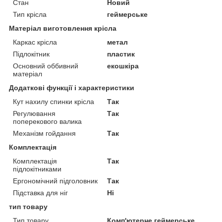
Стан
Новий
Тип крісла
геймерське
Матеріал виготовлення крісла
Каркас крісла
метал
Підлокітник
пластик
Основний оббивний
екошкіра
матеріал
Додаткові функції і характеристики
Кут нахилу спинки крісла
Так
Регулювання
Так
поперекового валика
Механізм гойдання
Так
Комплектація
Комплектація
Так
підлокітниками
Ергономічний підголовник
Так
Підставка для ніг
Ні
тип товару
Тип товару
Комп'ютерне геймерське