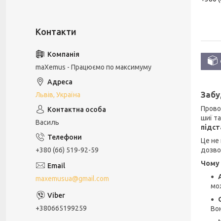
maXemus - Працюємо по максимуму
Забу
Львів, Україна
Прово
шиї та
Василь
підст
Це не
+380 (66) 519-92-59
дозво
Чому 
maxemusua@gmail.com
мо
+380665199259
Вон