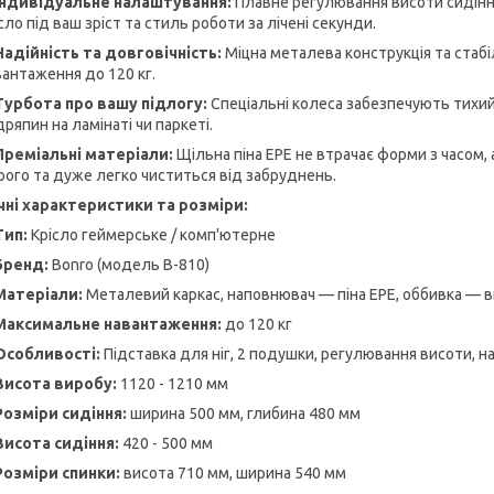
Індивідуальне налаштування:
Плавне регулювання висоти сидінн
сло під ваш зріст та стиль роботи за лічені секунди.
Надійність та довговічність:
Міцна металева конструкція та стаб
вантаження до 120 кг.
Турбота про вашу підлогу:
Спеціальні колеса забезпечують тихий
ряпин на ламінаті чи паркеті.
Преміальні матеріали:
Щільна піна EPE не втрачає форми з часом, 
рого та дуже легко чиститься від забруднень.
чні характеристики та розміри:
Тип:
Крісло геймерське / комп'ютерне
Бренд:
Bonro (модель B-810)
Матеріали:
Металевий каркас, наповнювач — піна EPE, оббивка — в
Максимальне навантаження:
до 120 кг
Особливості:
Підставка для ніг, 2 подушки, регулювання висоти, н
Висота виробу:
1120 - 1210 мм
Розміри сидіння:
ширина 500 мм, глибина 480 мм
Висота сидіння:
420 - 500 мм
Розміри спинки:
висота 710 мм, ширина 540 мм