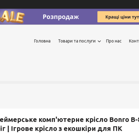
Головна
Товари та послуги
Про нас
Конт
еймерське комп'ютерне крісло Bonro B-
іг | Ігрове крісло з екошкіри для ПК