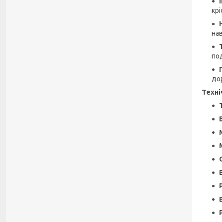
крі
на
под
до
Техні