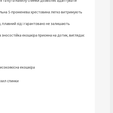
я та кута нахилу спинки дозволяє адаптувати
ільна 5-променева хрестовина легко витримують
, плавний хід і гарантовано не залишають
а зносостійка екошкіра приємна на дотик, виглядає
исокоякісна екошкіра
ахил спинки