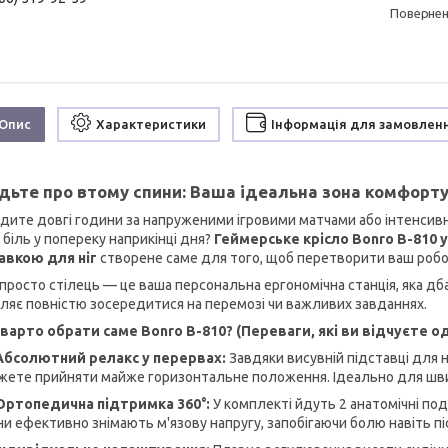
поверне
Опис
Характеристики
Інформація для замовлен
дьте про втому спини: Ваша ідеальна зона комфорту
дите довгі години за напруженими ігровими матчами або інтенсив
 біль у попереку наприкінці дня?
Геймерське крісло Bonro B-810 
авкою для ніг
створене саме для того, щоб перетворити ваш робоч
 просто стілець — це ваша персональна ергономічна станція, яка дб
ляє повністю зосередитися на перемозі чи важливих завданнях.
варто обрати саме Bonro B-810? (Переваги, які ви відчуєте од
Абсолютний релакс у перервах:
Завдяки висувній підставці для н
жете прийняти майже горизонтальне положення. Ідеально для швид
Ортопедична підтримка 360°:
У комплекті йдуть 2 анатомічні под
и ефективно знімають м'язову напругу, запобігаючи болю навіть пі