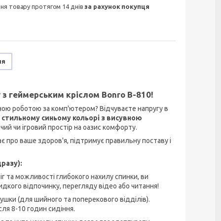
ння товару протягом 14 днів
за рахунок покупця
ня
 з геймерським кріслом Bonro B-810!
ною роботою за комп'ютером? Відчуваєте напругу в
у стильному синьому кольорі з висувною
ий чи ігровий простір на оазис комфорту.
ає про ваше здоров'я, підтримує правильну поставу і
разу):
іг та можливості глибокого нахилу спинки, ви
кого відпочинку, перегляду відео або читання!
ушки (для шийного та поперекового відділів).
сля 8-10 годин сидіння.