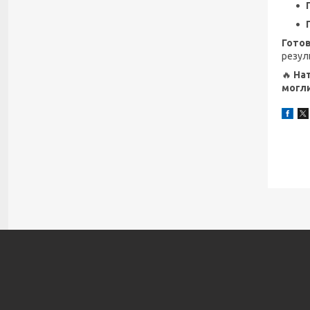
Готов
резул
🔥
Нат
могл