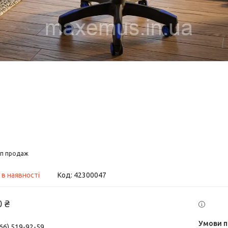
п продаж
 в наявності
Код:
42300047
0 ₴
66) 519-92-59