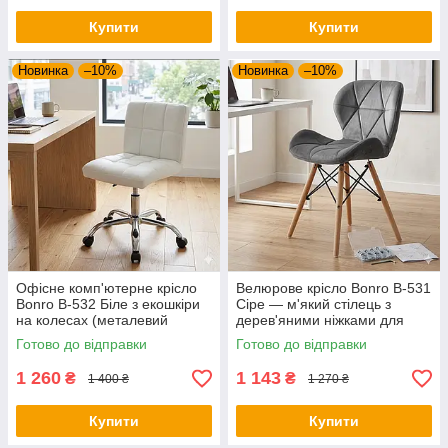
Купити
Купити
Новинка
–10%
Новинка
–10%
Офісне комп'ютерне крісло
Велюрове крісло Bonro B-531
Bonro B-532 Біле з екошкіри
Сіре — м'який стілець з
на колесах (металевий
дерев'яними ніжками для
каркас, до 120 кг)
дому офісу та салону краси
Готово до відправки
Готово до відправки
1 260
1 143
₴
₴
1 400 ₴
1 270 ₴
Купити
Купити