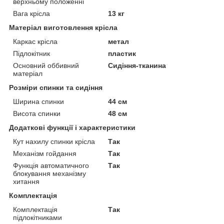
верхньому положенні
Вага крісла
13 кг
Матеріал виготовлення крісла
Каркас крісла
метал
Підлокітник
пластик
Основний оббивний
Сидіння-тканина
матеріал
Розміри спинки та сидіння
Ширина спинки
44 см
Висота спинки
48 см
Додаткові функції і характеристики
Кут нахилу спинки крісла
Так
Механізм гойдання
Так
Функція автоматичного
Так
блокування механізму
хитання
Комплектація
Комплектація
Так
підлокітниками