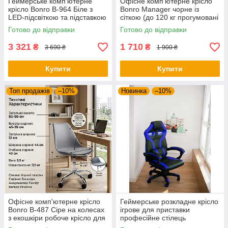
Геймерське комп'ютерне
Офісне комп'ютерне крісло
крісло Bonro B-964 Біле з
Bonro Manager чорне із
LED-підсвіткою та підставкою
сіткою (до 120 кг прогумовані
для ніг (до 150 кг)
колеса)
Готово до відправки
Готово до відправки
3 321
1 710
₴
₴
3 690 ₴
1 900 ₴
Купити
Купити
Топ продажів
–10%
Новинка
–10%
Офісне комп'ютерне крісло
Геймерське розкладне крісло
Bonro B-487 Сіре на колесах
ігрове для приставки
з екошкіри робоче крісло для
професійне стілець
дому та офісу (до 120 кг)
комп'ютерний Bonro B 8-2-7