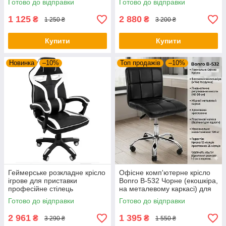
Готово до відправки
Готово до відправки
синій
1 125
2 880
₴
₴
1 250 ₴
3 200 ₴
Купити
Купити
Новинка
–10%
Топ продажів
–10%
Геймерське розкладне крісло
Офісне комп'ютерне крісло
ігрове для приставки
Bonro B-532 Чорне (екошкіра,
професійне стілець
на металевому каркасі) для
комп'ютерний Bonro B 8 2 7
роботи та дому
Готово до відправки
Готово до відправки
білий
2 961
1 395
₴
₴
3 290 ₴
1 550 ₴