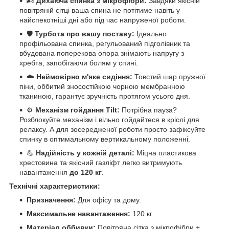
🌬️
Дихаюча спинка з мікрофібри:
Завдяки якісній
повітряній сітці ваша спина не потітиме навіть у
найспекотніші дні або під час напруженої роботи.
🛡️
Турбота про вашу поставу:
Ідеально
профільована спинка, регульований підголівник та
вбудована поперекова опора знімають напругу з
хребта, запобігаючи болям у спині.
☁️
Неймовірно м'яке сидіння:
Товстий шар пружної
піни, оббитий зносостійкою чорною мембранною
тканиною, гарантує зручність протягом усього дня.
⚙️
Механізм гойдання Tilt:
Потрібна пауза?
Розблокуйте механізм і вільно гойдайтеся в кріслі для
релаксу. А для зосередженої роботи просто зафіксуйте
спинку в оптимальному вертикальному положенні.
💪
Надійність у кожній деталі:
Міцна пластикова
хрестовина та якісний газліфт легко витримують
навантаження
до 120 кг
.
Технічні характеристики:
Призначення:
Для офісу та дому.
Максимальне навантаження:
120 кг.
Матеріал оббивки:
Повітряна сітка з мікрофібри +