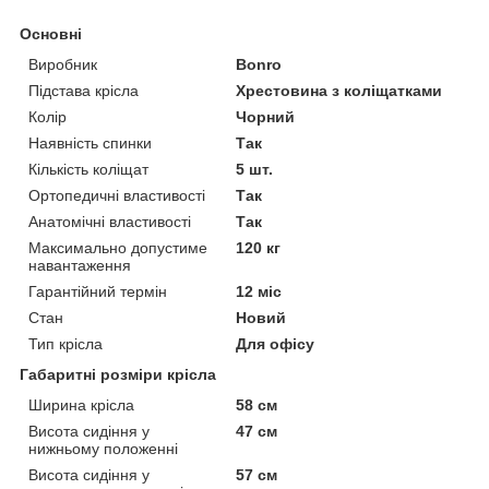
Основні
Виробник
Bonro
Підстава крісла
Хрестовина з коліщатками
Колір
Чорний
Наявність спинки
Так
Кількість коліщат
5 шт.
Ортопедичні властивості
Так
Анатомічні властивості
Так
Максимально допустиме
120 кг
навантаження
Гарантійний термін
12 міс
Стан
Новий
Тип крісла
Для офісу
Габаритні розміри крісла
Ширина крісла
58 см
Висота сидіння у
47 см
нижньому положенні
Висота сидіння у
57 см