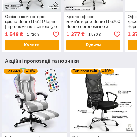
Офісне комп'ютерне
Крісло офісне
Офіс
крісло Bonro B-618 Чорне
комп'ютерне Bonro B-6200
кріс
| Ергономічне з сіткою (до
Чорне ергономічне з
Чорн
120 кг)
вентильованою сіткою (до
екош
1 548
1 377
1 3
₴
₴
1 720 ₴
1 530 ₴
120 кг)
Купити
Купити
Акційні пропозиції та новинки
Новинка
–10%
Топ продажів
–10%