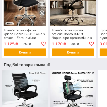
Комп'ютерне офісне
Комп'ютерне крісло
Ігро
крісло Bonro B-619 Синє з
офісне Bonro B-619
Bonr
сіткою | Ергономічне
Чорно-сіре ергономічне з
підс
поворотне крісло для
вентильованою спинкою
(гей
1 125
1 170
3 0
₴
₴
1 250 ₴
1 300 ₴
школяра та офісу
для дому та роботи
кріс
Купити
Купити
Подібні товари компанії