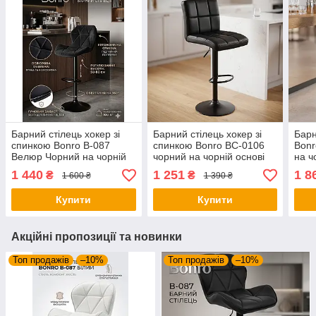
Барний стілець хокер зі
Барний стілець хокер зі
Барн
спинкою Bonro B-087
спинкою Bonro BC-0106
Bonr
Велюр Чорний на чорній
чорний на чорній основі
на ч
основі для кухні та кафе
(екошкіра для кухні бару
(рег
1 440
1 251
1 8
₴
₴
1 600 ₴
1 390 ₴
салону)
кухн
Купити
Купити
Акційні пропозиції та новинки
Топ продажів
–10%
Топ продажів
–10%