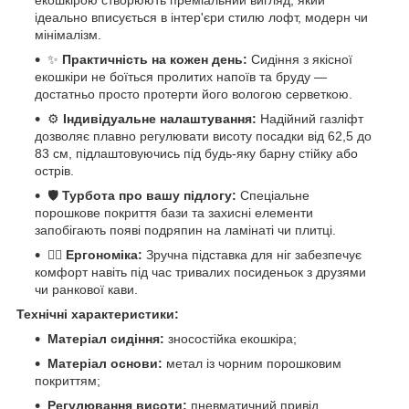
ідеально вписується в інтер'єри стилю лофт, модерн чи
мінімалізм.
✨
Практичність на кожен день:
Сидіння з якісної
екошкіри не боїться пролитих напоїв та бруду —
достатньо просто протерти його вологою серветкою.
⚙️
Індивідуальне налаштування:
Надійний газліфт
дозволяє плавно регулювати висоту посадки від 62,5 до
83 см, підлаштовуючись під будь-яку барну стійку або
острів.
🛡️
Турбота про вашу підлогу:
Спеціальне
порошкове покриття бази та захисні елементи
запобігають появі подряпин на ламінаті чи плитці.
💆‍♂️
Ергономіка:
Зручна підставка для ніг забезпечує
комфорт навіть під час тривалих посиденьок з друзями
чи ранкової кави.
Технічні характеристики:
Матеріал сидіння:
зносостійка екошкіра;
Матеріал основи:
метал із чорним порошковим
покриттям;
Регулювання висоти:
пневматичний привід