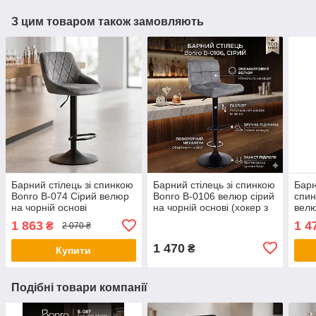
З цим товаром також замовляють
Барний стілець зі спинкою
Барний стілець зі спинкою
Барн
Bonro B-074 Сірий велюр
Bonro B-0106 велюр сірий
спин
на чорній основі
на чорній основі (хокер з
велю
(регульований хокер для
регулюванням висоти)
осно
1 863
1 4
₴
2 070 ₴
кухні та бару)
1 470
₴
Купити
Подібні товари компанії