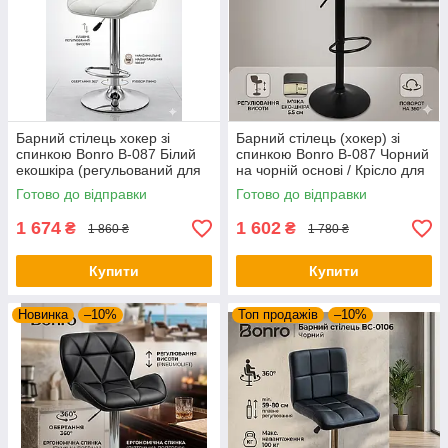
Барний стілець хокер зі
Барний стілець (хокер) зі
спинкою Bonro B-087 Білий
спинкою Bonro B-087 Чорний
екошкіра (регульований для
на чорній основі / Крісло для
кухні та кафе)
бару та кухні з екошкіри
Готово до відправки
Готово до відправки
1 674
1 602
₴
₴
1 860 ₴
1 780 ₴
Купити
Купити
Новинка
–10%
Топ продажів
–10%