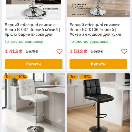
Барний стілець зі спинкою
Барний стілець зі спинкою
Bonro B-087 Чорний м'який |
Bonro BC-0106 Чорний |
Крісло барне високе для
Хокер з екошкіри для кухні
кухні кафе та бару
бару та салону краси
Готово до відправки
Готово до відправки
1 413
1 512
₴
₴
1 570 ₴
1 680 ₴
Купити
Купити
Топ
–10%
Топ
–10%