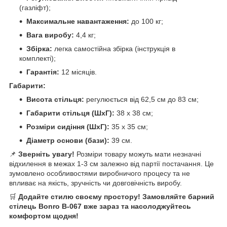
(газліфт);
Максимальне навантаження:
до 100 кг;
Вага виробу:
4,4 кг;
Збірка:
легка самостійна збірка (інструкція в
комплекті);
Гарантія:
12 місяців.
Габарити:
Висота стільця:
регулюється від 62,5 см до 83 см;
Габарити стільця (ШхГ):
38 х 38 см;
Розміри сидіння (ШхГ):
35 х 35 см;
Діаметр основи (бази):
39 см.
📌
Зверніть увагу!
Розміри товару можуть мати незначні
відхилення в межах 1-3 см залежно від партії постачання. Це
зумовлено особливостями виробничого процесу та не
впливає на якість, зручність чи довговічність виробу.
🛒
Додайте стилю своєму простору! Замовляйте барний
стілець Bonro B-067 вже зараз та насолоджуйтесь
комфортом щодня!