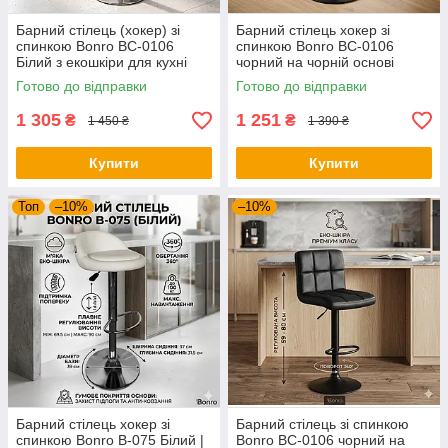
Барний стілець (хокер) зі
Барний стілець хокер зі
спинкою Bonro BC-0106
спинкою Bonro BC-0106
Білий з екошкіри для кухні
чорний на чорній основі
кафе та салону
(екошкіра для кухні бару
Готово до відправки
Готово до відправки
салону)
1 305
1 251
₴
₴
1 450 ₴
1 390 ₴
Купити
Купити
Топ
–10%
–10%
Барний стілець хокер зі
Барний стілець зі спинкою
спинкою Bonro B-075 Білий |
Bonro BC-0106 чорний на