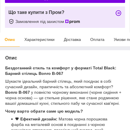
Що таке купити з Пром?
Замовлення під захистом
Опис
Характеристики
Доставка
Оплата
Умови п
Опис
Бездоганний стиль та комфорт у форматі Total Black:
Барний стілець Bonro B-067
Шукаєте ідеальний барний стілець, який поєднає в собі
сучасний дизайн, практичність та абсолютний комфорт?
Bonro B-067
у повністю чорному виконанні (чорне сидіння +
чорна основа) — це стильне рішення, яке стане родзинкою
вашої домашньої кухні, стильного пабу чи сучасної кав'ярні.
Чому варто обрати саме цю модель?
🖤
Ефектний дизайн:
Матова чорна порошкова
фарба на металевій основі в поєднанні з чорною
екошкірою створюють преміальний вигляд, який