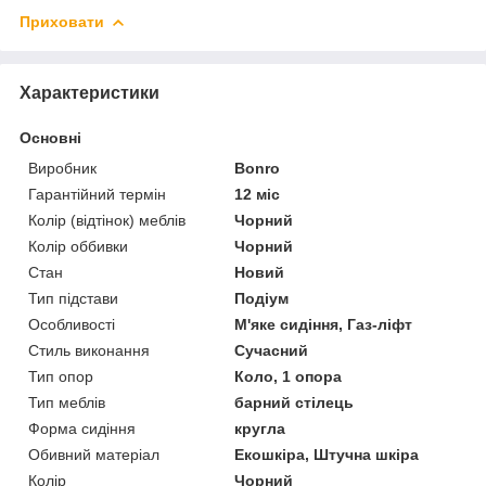
Приховати
Характеристики
Основні
Виробник
Bonro
Гарантійний термін
12 міс
Колір (відтінок) меблів
Чорний
Колір оббивки
Чорний
Стан
Новий
Тип підстави
Подіум
Особливості
М'яке сидіння, Газ-ліфт
Стиль виконання
Сучасний
Тип опор
Коло, 1 опора
Тип меблів
барний стілець
Форма сидіння
кругла
Обивний матеріал
Екошкіра, Штучна шкіра
Колір
Чорний