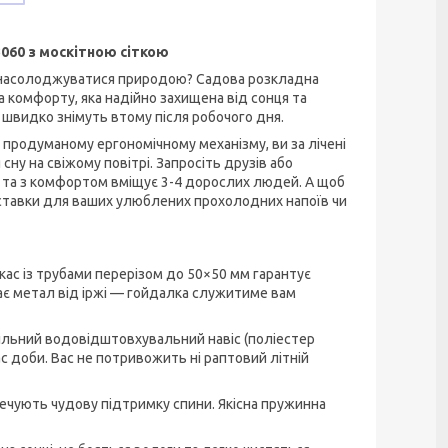
060 з москітною сіткою
ає насолоджуватися природою? Садова розкладна
а комфорту, яка надійно захищена від сонця та
 швидко знімуть втому після робочого дня.
продуманому ергономічному механізму, ви за лічені
у на свіжому повітрі. Запросіть друзів або
 та з комфортом вміщує 3-4 дорослих людей. А щоб
дставки для ваших улюблених прохолодних напоїв чи
ас із трубами перерізом до 50×50 мм гарантує
ає метал від іржі — гойдалка служитиме вам
щільний водовідштовхувальний навіс (поліестер
с доби. Вас не потривожить ні раптовий літній
печують чудову підтримку спини. Якісна пружинна