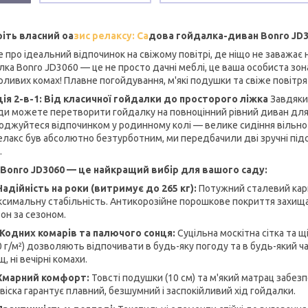
іть власний оа
зис релаксу: Са
дова гойдалка-диван Bonro JD3
е про ідеальний відпочинок на свіжому повітрі, де ніщо не заваж
лка Bonro JD3060 — це не просто дачні меблі, це ваша особиста зон
рливих комах! Плавне погойдування, м'які подушки та свіже повітря
ія 2-в-1: Від класичної гойдалки до просторого ліжка
Завдяки 
ди можете перетворити гойдалку на повноцінний рівний диван для сн
оджуйтеся відпочинком у родинному колі — велике сидіння вільно
елакс був абсолютно безтурботним, ми передбачили дві зручні пі
.
Bonro JD3060 — це найкращий вибір для вашого саду:
Надійність на роки (витримує до 265 кг):
Потужний сталевий карк
ксимальну стабільність. Антикорозійне порошкове покриття захищ
он за сезоном.
Жодних комарів та палючого сонця:
Суцільна москітна сітка та 
 г/м²) дозволяють відпочивати в будь-яку погоду та в будь-який ча
, ні вечірні комахи.
Хмарний комфорт:
Товсті подушки (10 см) та м'який матрац забез
віска гарантує плавний, безшумний і заспокійливий хід гойдалки.