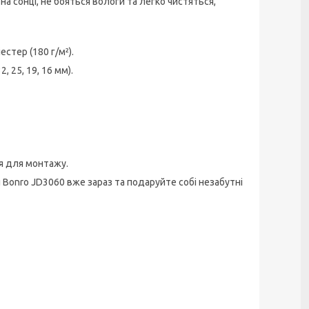
а сонці, не бояться вологи та легко чистяться,
тер (180 г/м²).
, 25, 19, 16 мм).
ія для монтажу.
Bonro JD3060 вже зараз та подаруйте собі незабутні