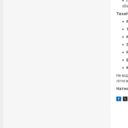
збе
Техні
Не ві
літні 
Натис