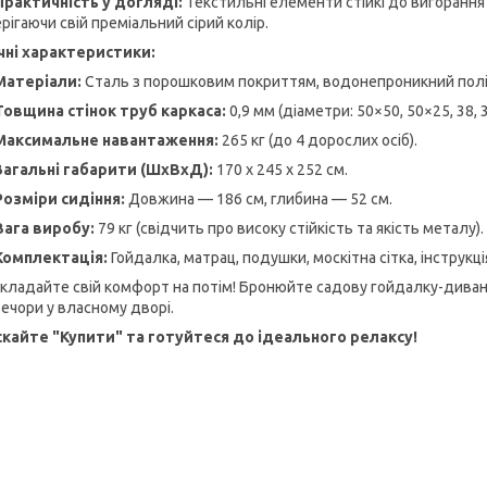
Практичність у догляді:
Текстильні елементи стійкі до вигорання н
рігаючи свій преміальний сірий колір.
чні характеристики:
Матеріали:
Сталь з порошковим покриттям, водонепроникний поліес
Товщина стінок труб каркаса:
0,9 мм (діаметри: 50×50, 50×25, 38, 32
Максимальне навантаження:
265 кг (до 4 дорослих осіб).
Загальні габарити (ШхВхД):
170 х 245 х 252 см.
Розміри сидіння:
Довжина — 186 см, глибина — 52 см.
Вага виробу:
79 кг (свідчить про високу стійкість та якість металу).
Комплектація:
Гойдалка, матрац, подушки, москітна сітка, інструкц
дкладайте свій комфорт на потім! Бронюйте садову гойдалку-диван 
вечори у власному дворі.
кайте "Купити" та готуйтеся до ідеального релаксу!