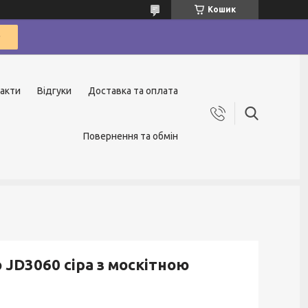
Кошик
акти
Відгуки
Доставка та оплата
Повернення та обмін
JD3060 сіра з москітною