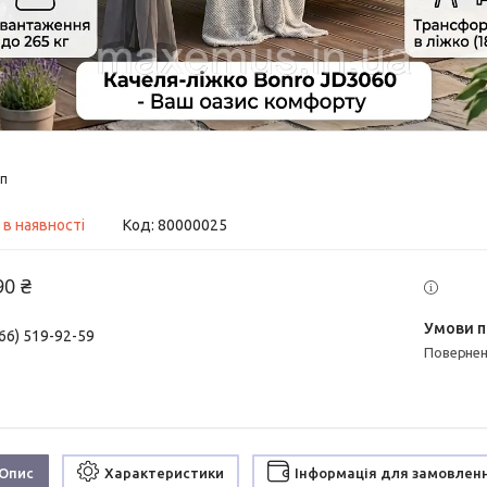
п
 в наявності
Код:
80000025
90 ₴
66) 519-92-59
поверне
Опис
Характеристики
Інформація для замовлен