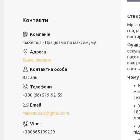
Створ
Мрієт
гойда
насти
maXemus - Працюємо по максимуму
Функц
секун
насол
Львів, Україна
ваш р
снеків
Чому 
Василь
ма
+380 (66) 519-92-59
сез
180
maxemusua@gmail.com
дощ
+380665199259
під