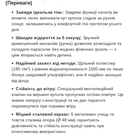
(Переваги)
Завжди ідеальна тінь:
Завдяки функції нахилу ви
можете легко змінювати кут купола слідом за рухом
сонця, залишаючись у комфортній тіні протягом усього
дня.
Швидке відкриття за 5 секунд:
Зручний
кривошипний механізм (ручка) дозволяє розкладати та
складати парасолю без жодних фізичних зусиль — з
цим впорається навіть дитина.
Надійний захист від негоди:
Щільний поліестер
(180 г/м²) з рівнем водонепроникності 1000 мм не лише
блокує шкідливий ультрафіолет, але й надійно захищає
від дощу.
Стійкість до вітру:
Спеціальний вентиляційний
клапан на вершині купола пропускає потоки повітря. Це
знімає напругу з конструкції та не дає парасолі
перекинутися при поривах вітру.
Міцний сталевий каркас:
6 металевих спиць та
товста сталева опора (Ø 48 мм) гарантують
довговічність та стійкість конструкції навіть при
інтенсивному використанні.