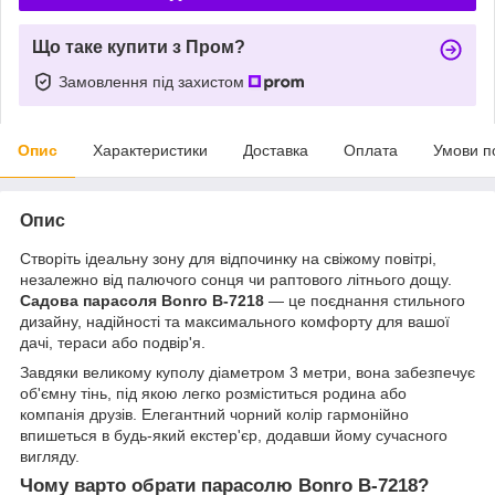
Що таке купити з Пром?
Замовлення під захистом
Опис
Характеристики
Доставка
Оплата
Умови п
Опис
Створіть ідеальну зону для відпочинку на свіжому повітрі,
незалежно від палючого сонця чи раптового літнього дощу.
Садова парасоля Bonro B-7218
— це поєднання стильного
дизайну, надійності та максимального комфорту для вашої
дачі, тераси або подвір'я.
Завдяки великому куполу діаметром 3 метри, вона забезпечує
об'ємну тінь, під якою легко розміститься родина або
компанія друзів. Елегантний чорний колір гармонійно
впишеться в будь-який екстер'єр, додавши йому сучасного
вигляду.
Чому варто обрати парасолю Bonro B-7218?