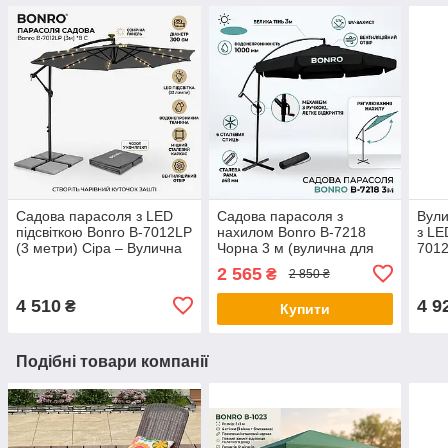
Садова парасоля з LED
Садова парасоля з
Вули
підсвіткою Bonro B-7012LP
нахилом Bonro B-7218
з LE
(3 метри) Сіра – Вулична
Чорна 3 м (вулична для
7012
парасолька для саду,
дачі, тераси та кафе)
(Пар
2 565
₴
2 850 ₴
тераси та кафе
кафе
4 510
4 9
₴
Купити
Подібні товари компанії