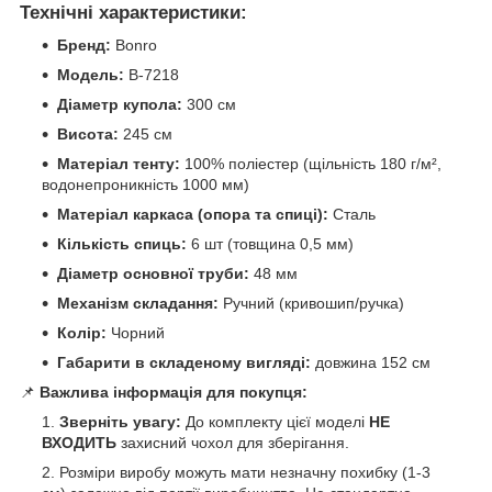
Технічні характеристики:
Бренд:
Bonro
Модель:
B-7218
Діаметр купола:
300 см
Висота:
245 см
Матеріал тенту:
100% поліестер (щільність 180 г/м²,
водонепроникність 1000 мм)
Матеріал каркаса (опора та спиці):
Сталь
Кількість спиць:
6 шт (товщина 0,5 мм)
Діаметр основної труби:
48 мм
Механізм складання:
Ручний (кривошип/ручка)
Колір:
Чорний
Габарити в складеному вигляді:
довжина 152 см
📌
Важлива інформація для покупця:
Зверніть увагу:
До комплекту цієї моделі
НЕ
ВХОДИТЬ
захисний чохол для зберігання.
Розміри виробу можуть мати незначну похибку (1-3