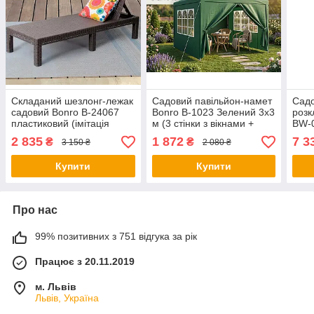
Складаний шезлонг-лежак
Садовий павільйон-намет
Садо
садовий Bonro B-24067
Bonro B-1023 Зелений 3х3
розк
пластиковий (імітація
м (3 стінки з вікнами +
BW-0
ротанга) коричневий для
двері) для дачі та
місн
2 835
1 872
7 3
₴
₴
3 150 ₴
2 080 ₴
дачі тераси та басейну
відпочинку
наві
для 
Купити
Купити
Про нас
99% позитивних з 751 відгука за рік
Працює з 20.11.2019
м. Львів
Львів, Україна