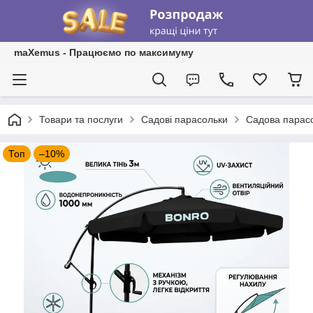
maXemus - Працюємо по максимуму
Товари та послуги
Садові парасольки
Садова парасо
Топ
–10%