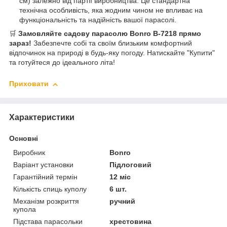
см) залежно від партії виробництва. Це стандартна
технічна особливість, яка жодним чином не впливає на
функціональність та надійність вашої парасолі.
🛒
Замовляйте садову парасолю Bonro B-7218 прямо
зараз!
Забезпечте собі та своїм близьким комфортний
відпочинок на природі в будь-яку погоду. Натискайте "Купити"
та готуйтеся до ідеального літа!
Приховати
Характеристики
Основні
Виробник
Bonro
Варіант установки
Підлоговий
Гарантійний термін
12 міс
Кількість спиць куполу
6 шт.
Механізм розкриття
ручний
купола
Підстава парасольки
хрестовина