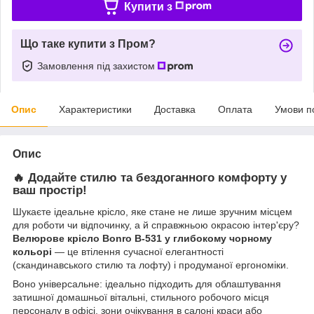
Купити з
Що таке купити з Пром?
Замовлення під захистом
Опис
Характеристики
Доставка
Оплата
Умови п
Опис
🔥 Додайте стилю та бездоганного комфорту у
ваш простір!
Шукаєте ідеальне крісло, яке стане не лише зручним місцем
для роботи чи відпочинку, а й справжньою окрасою інтер'єру?
Велюрове крісло Bonro B-531 у глибокому чорному
кольорі
— це втілення сучасної елегантності
(скандинавського стилю та лофту) і продуманої ергономіки.
Воно універсальне: ідеально підходить для облаштування
затишної домашньої вітальні, стильного робочого місця
персоналу в офісі, зони очікування в салоні краси або