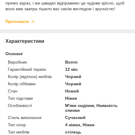
прямо зараз, і ми швидко відправимо це чудове крісло, щоб
воно вже завтра тішило вас своїм виглядом і зручністю!
Приховати
Характеристики
Основні
Виробник
Bonro
Гарантійний термін
12 міс
Колір (відтінок) меблів
Чорний
Колір оббивки
Чорний
Стан
Новий
Тип підстави
Ніжки
Особливості
М'яке сидіння, Наявність
спинки
Стиль виконання
Сучасний
Тип опор
4 ніжки, Ніжки
Тип меблів
стілець