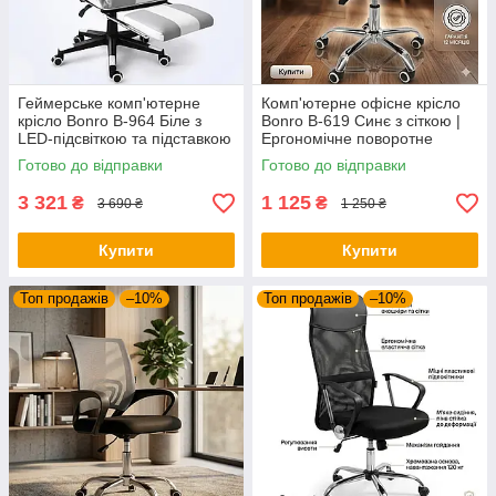
Геймерське комп'ютерне
Комп'ютерне офісне крісло
крісло Bonro B-964 Біле з
Bonro B-619 Синє з сіткою |
LED-підсвіткою та підставкою
Ергономічне поворотне
для ніг (до 150 кг)
крісло для школяра та офісу
Готово до відправки
Готово до відправки
3 321
1 125
₴
₴
3 690 ₴
1 250 ₴
Купити
Купити
Топ продажів
–10%
Топ продажів
–10%