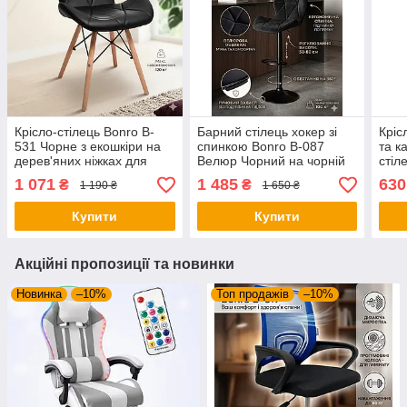
Крісло-стілець Bonro B-
Барний стілець хокер зі
Кріс
531 Чорне з екошкіри на
спинкою Bonro B-087
та к
дерев'яних ніжках для
Велюр Чорний на чорній
стіл
дому кухні та офісу
основі для кухні та кафе
суча
1 071
1 485
630
₴
₴
1 190 ₴
1 650 ₴
сіри
Купити
Купити
Акційні пропозиції та новинки
Новинка
–10%
Топ продажів
–10%