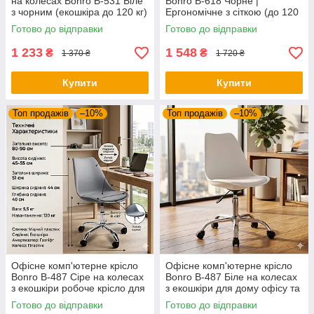
на колесах Bonro B-531 Біле
Bonro B-618 Чорне |
з чорним (екошкіра до 120 кг)
Ергономічне з сіткою (до 120
кг)
Готово до відправки
Готово до відправки
1 233
1 548
₴
₴
1 370 ₴
1 720 ₴
Купити
Купити
Топ продажів
–10%
Топ продажів
–10%
Офісне комп'ютерне крісло
Офісне комп'ютерне крісло
Bonro B-487 Сіре на колесах
Bonro B-487 Біле на колесах
з екошкіри робоче крісло для
з екошкіри для дому офісу та
дому та офісу (до 120 кг)
салону
Готово до відправки
Готово до відправки