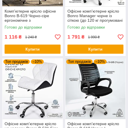
Комп'ютерне крісло офісне
Офісне комп'ютерне крісло
Bonro B-619 Чорно-сіре
Bonro Manager чорне із
ергономічне з
сіткою (до 120 кг прогумовані
вентильованою спинкою для
колеса)
Готово до відправки
Готово до відправки
дому та роботи
1 116
1 791
₴
₴
1 240 ₴
1 990 ₴
Купити
Купити
Топ продажів
–10%
Топ продажів
–10%
Офісне комп'ютерне крісло
Офісне комп'ютерне крісло