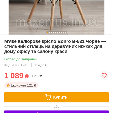
М'яке велюрове крісло Bonro B-531 Чорне —
стильний стілець на дерев'яних ніжках для
дому офісу та салону краси
Готово до відправки
Код: 47001246
Роздріб
1 089
₴
1 210 ₴
Економія
121 ₴
Купити
або