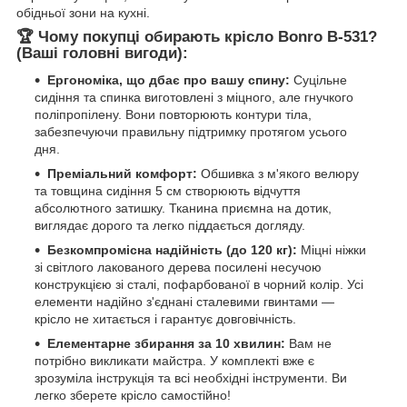
обідньої зони на кухні.
🏆 Чому покупці обирають крісло Bonro B-531?
(Ваші головні вигоди):
Ергономіка, що дбає про вашу спину:
Суцільне
сидіння та спинка виготовлені з міцного, але гнучкого
поліпропілену. Вони повторюють контури тіла,
забезпечуючи правильну підтримку протягом усього
дня.
Преміальний комфорт:
Обшивка з м'якого велюру
та товщина сидіння 5 см створюють відчуття
абсолютного затишку. Тканина приємна на дотик,
виглядає дорого та легко піддається догляду.
Безкомпромісна надійність (до 120 кг):
Міцні ніжки
зі світлого лакованого дерева посилені несучою
конструкцією зі сталі, пофарбованої в чорний колір. Усі
елементи надійно з'єднані сталевими гвинтами —
крісло не хитається і гарантує довговічність.
Елементарне збирання за 10 хвилин:
Вам не
потрібно викликати майстра. У комплекті вже є
зрозуміла інструкція та всі необхідні інструменти. Ви
легко зберете крісло самостійно!