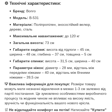
⚙️ Технічні характеристики:
Бренд:
Bonro
Модель:
B-531
Матеріали:
Поліпропілен, зносостійкий велюр,
дерево, сталь
Максимальне навантаження:
до 120 кг
Загальна висота:
73 см
Габарити сидіння:
висота від підлоги – 45 см,
ширина – 48 см, глибина – 37 см, товщина – 5 см
Габарити спинки:
висота – 31,5 см, ширина – 40 см
Параметри ніжок:
діаметр – 28 мм, відстань між
передніми ніжками – 40 см, відстань між бічними
ніжками – 39,5 см
💡 Важлива інформація для покупця:
Розміри товару
можуть мати незначні відхилення в межах 1-3 см залежно від
партії постачання. Це зумовлено особливостями виробничого
процесу та жодним чином не впливає на високу якість,
зручність чи функціональність вашого нового крісла.
🛒
Не відкладайте комфорт на потім!
Натискайте
"Купити"