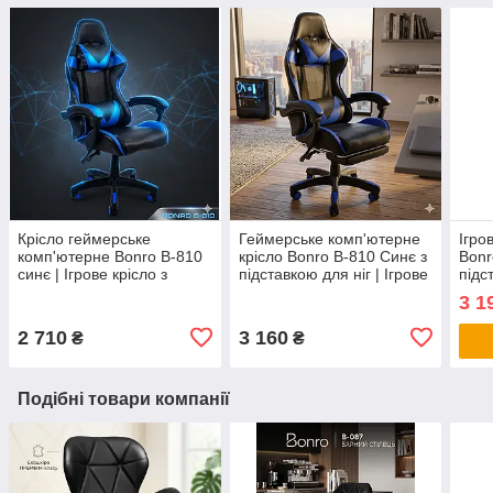
Крісло геймерське
Геймерське комп'ютерне
Ігро
комп'ютерне Bonro B-810
крісло Bonro B-810 Синє з
Bonr
синє | Ігрове крісло з
підставкою для ніг | Ігрове
підс
екошкіри для геймера до
крісло з екошкіри для ПК
(гей
3 1
120 кг
кріс
2 710
3 160
₴
₴
Подібні товари компанії