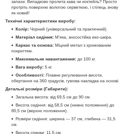
запахи. Випадково пролита кава чи коктейль? Просто
протріть поверхню вологою серветкою, і стілець знову
як новий!
Технічні характеристики виробу:
Колір:
Чорний (універсальний та практичний).
Матеріал сидіння:
М'яка, зносостійка еко-шкіра.
Каркас та основа:
Міцний метал з хромованим
покриттям.
Максимальне навантаження:
до 100 кг.
Вага виробу:
5 кг.
Особливості:
Плавне регулювання висоти,
обертання на 360 градусів, гумова накладка на основі.
Детальні розміри (Габарити):
Загальна висота: від 69,5 см до 90 см.
Висота сидіння: від 58,5 см (нижнє положення) до
80,5 см (верхнє положення).
Розміри сидіння: ширина — 37 см, глибина — 31,5
см.
Висота спинки: 11,5 см.