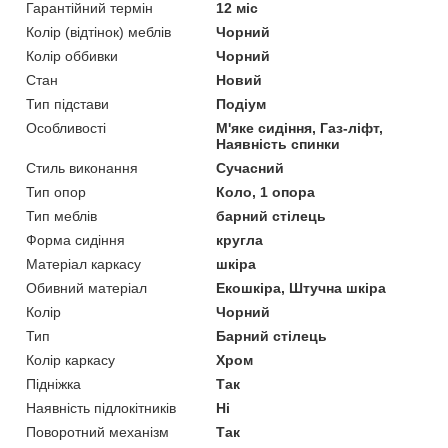
Гарантійний термін
12 міс
Колір (відтінок) меблів
Чорний
Колір оббивки
Чорний
Стан
Новий
Тип підстави
Подіум
Особливості
М'яке сидіння, Газ-ліфт,
Наявність спинки
Стиль виконання
Сучасний
Тип опор
Коло, 1 опора
Тип меблів
барний стілець
Форма сидіння
кругла
Матеріал каркасу
шкіра
Обивний матеріал
Екошкіра, Штучна шкіра
Колір
Чорний
Тип
Барний стілець
Колір каркасу
Хром
Підніжка
Так
Наявність підлокітників
Ні
Поворотний механізм
Так