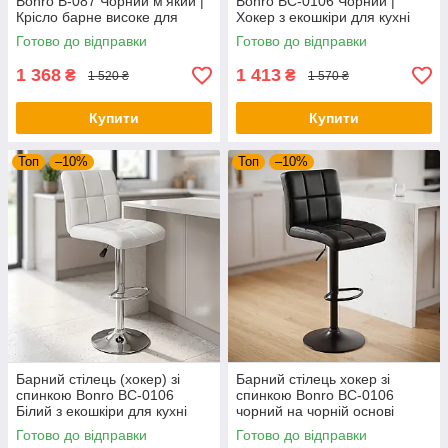
Bonro B-087 Чорний м'який |
Bonro BC-0106 Чорний |
Крісло барне високе для
Хокер з екошкіри для кухні
кухні кафе та бару
бару та салону краси
Готово до відправки
Готово до відправки
1 368
1 413
₴
₴
1 520 ₴
1 570 ₴
Купити
Купити
Топ
–10%
Топ
–10%
Барний стілець (хокер) зі
Барний стілець хокер зі
спинкою Bonro BC-0106
спинкою Bonro BC-0106
Білий з екошкіри для кухні
чорний на чорній основі
кафе та салону
(екошкіра для кухні бару
Готово до відправки
Готово до відправки
салону)