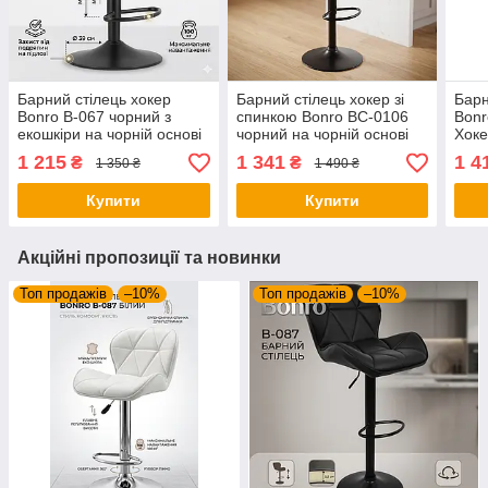
Барний стілець хокер
Барний стілець хокер зі
Барн
Bonro B-067 чорний з
спинкою Bonro BC-0106
Bonr
екошкіри на чорній основі
чорний на чорній основі
Хоке
(регульований)
(екошкіра для кухні бару
бару
1 215
1 341
1 4
₴
₴
1 350 ₴
1 490 ₴
салону)
Купити
Купити
Акційні пропозиції та новинки
Топ продажів
–10%
Топ продажів
–10%