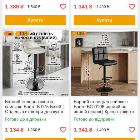
1 386
1 341
₴
₴
1 540 ₴
1 490 ₴
Купити
Купити
Топ
–10%
–10%
Барний стілець хокер зі
Барний стілець зі спинкою
спинкою Bonro B-075 Білий |
Bonro BC-0106 чорний на
Стілець з екошкіри для кухні
чорній основі | Крісло-хокер з
бару кафе (регульований)
екошкіри для кухні бару
Готово до відправки
Готово до відправки
салону
1 134
1 341
₴
₴
1 260 ₴
1 490 ₴