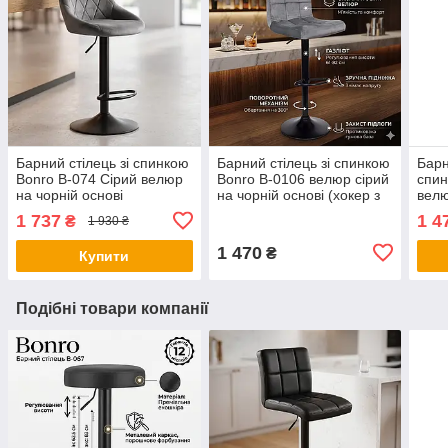
Барний стілець зі спинкою
Барний стілець зі спинкою
Барн
Bonro B-074 Сірий велюр
Bonro B-0106 велюр сірий
спин
на чорній основі
на чорній основі (хокер з
велю
(регульований хокер для
регулюванням висоти)
осно
1 737
1 4
₴
1 930 ₴
кухні та бару)
1 470
₴
Купити
Подібні товари компанії