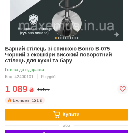
Барний стілець зі спинкою Bonro B-075
Чорний з екошкіри високий поворотний
стілець для кухні та бару
Готово до відправки
Код: 42400101
Роздріб
1 089
₴
1 210 ₴
Економія
121 ₴
Купити
або