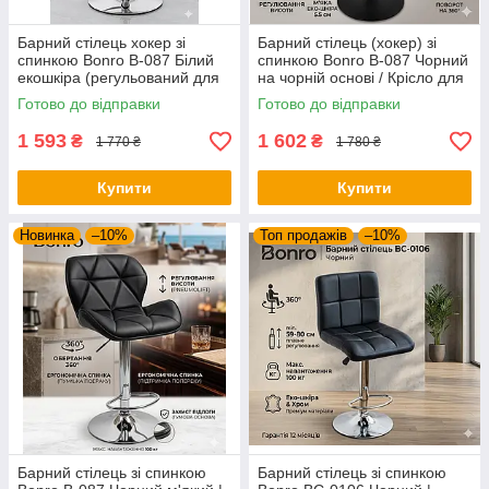
Барний стілець хокер зі
Барний стілець (хокер) зі
спинкою Bonro B-087 Білий
спинкою Bonro B-087 Чорний
екошкіра (регульований для
на чорній основі / Крісло для
кухні та кафе)
бару та кухні з екошкіри
Готово до відправки
Готово до відправки
1 593
1 602
₴
₴
1 770 ₴
1 780 ₴
Купити
Купити
Новинка
–10%
Топ продажів
–10%
Барний стілець зі спинкою
Барний стілець зі спинкою