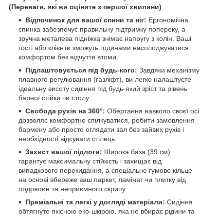
(Переваги, які ви оціните з першої хвилини)
Відпочинок для вашої спини та ніг:
Ергономічна
спинка забезпечує правильну підтримку попереку, а
зручна металева підніжка знімає напругу з колін. Ваші
гості або клієнти зможуть годинами насолоджуватися
комфортом без відчуття втоми.
Підлаштовується під будь-кого:
Завдяки механізму
плавного регулювання (газліфт), ви легко налаштуєте
ідеальну висоту сидіння під будь-який зріст та рівень
барної стійки чи столу.
Свобода рухів на 360°:
Обертання навколо своєї осі
дозволяє комфортно спілкуватися, робити замовлення
бармену або просто оглядати зал без зайвих рухів і
необхідності відсувати стілець.
Захист вашої підлоги:
Широка база (39 см)
гарантує максимальну стійкість і захищає від
випадкового перекидання, а спеціальне гумове кільце
на основі вбереже ваш паркет, ламінат чи плитку від
подряпин та неприємного скрипу.
Преміальні та легкі у догляді матеріали:
Сидіння
обтягнуте якісною еко-шкірою, яка не вбирає рідини та