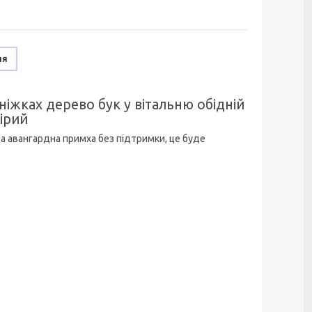
ня
ніжках дерево бук у вітальню обідній
сірий
ова авангардна примха без підтримки, це буде