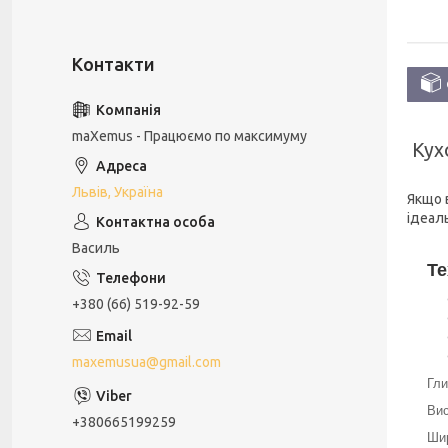
maXemus - Працюємо по максимуму
Кух
Львів, Україна
Якщо в
ідеал
Василь
Те
+380 (66) 519-92-59
maxemusua@gmail.com
Гли
Вис
+380665199259
Шир