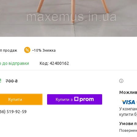
п продаж
–10%
о до відправки
Код:
42400162
₴
700 ₴
Купити
Купити з
У компан
66) 519-92-59
купити б
поверне