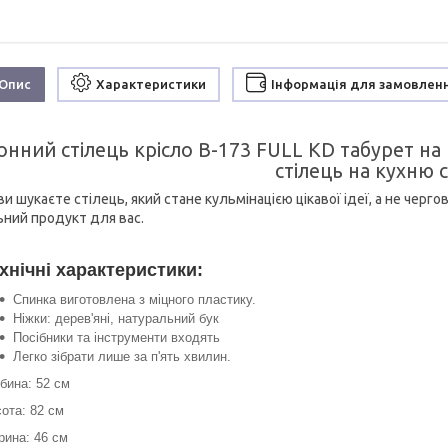
Опис
Характеристики
Інформація для замовлен
онний стілець крісло В-173 FULL KD табурет на 
стілець на кухню 
и шукаєте стілець, який стане кульмінацією цікавої ідеї, а не черг
ьний продукт для вас.
хнічні характеристики:
Спинка виготовлена з міцного пластику.
Ніжки: дерев'яні, натуральний бук
Посібники та інструменти входять
Легко зібрати лише за п'ять хвилин.
бина: 52 см
ота: 82 см
ина: 46 см