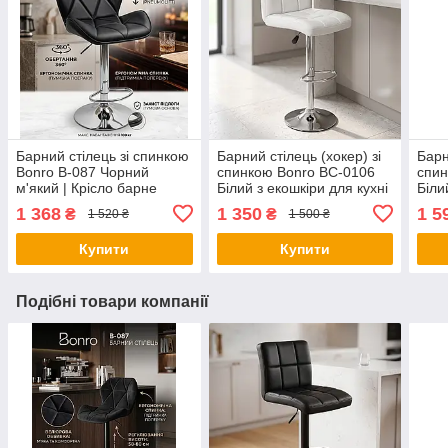
Барний стілець зі спинкою
Барний стілець (хокер) зі
Барн
Bonro B-087 Чорний
спинкою Bonro BC-0106
спин
м'який | Крісло барне
Білий з екошкіри для кухні
Біли
високе для кухні кафе та
кафе та салону
(рег
1 368
1 350
1 5
₴
₴
1 520 ₴
1 500 ₴
бару
каф
Купити
Купити
Подібні товари компанії