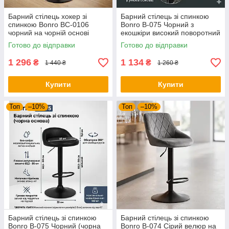
Барний стілець хокер зі
Барний стілець зі спинкою
спинкою Bonro BC-0106
Bonro B-075 Чорний з
чорний на чорній основі
екошкіри високий поворотний
(екошкіра для кухні бару
стілець для кухні та бару
Готово до відправки
Готово до відправки
салону)
1 296
1 134
₴
₴
1 440 ₴
1 260 ₴
Купити
Купити
Топ
–10%
Топ
–10%
Барний стілець зі спинкою
Барний стілець зі спинкою
Bonro B-075 Чорний (чорна
Bonro B-074 Сірий велюр на