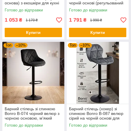
основа) з екошкіри для кухні
чорній основі (регульований
бару та кафе
хокер для кухні та бару)
Готово до відправки
Готово до відправки
1 053
1 791
₴
₴
1 170 ₴
1 990 ₴
Купити
Купити
Топ
–10%
Топ
–10%
Барний стілець зі спинкою
Барний стілець (хокер) зі
Bonro B-074 чорний велюр з
спинкою Bonro B-087 велюр
чорною основою, м'який
сірий на чорній основі для
регульований хокер для кухні
кухні та кафе
Готово до відправки
Готово до відправки
та бару