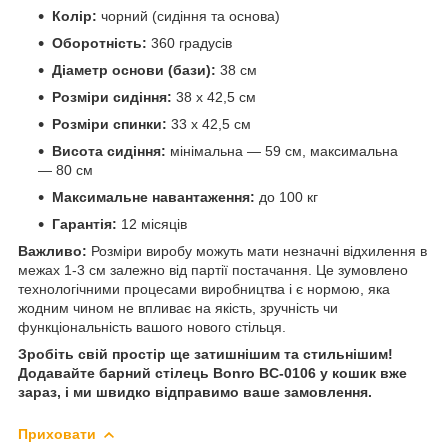
Колір:
чорний (сидіння та основа)
Оборотність:
360 градусів
Діаметр основи (бази):
38 см
Розміри сидіння:
38 х 42,5 см
Розміри спинки:
33 х 42,5 см
Висота сидіння:
мінімальна — 59 см, максимальна
— 80 см
Максимальне навантаження:
до 100 кг
Гарантія:
12 місяців
Важливо:
Розміри виробу можуть мати незначні відхилення в
межах 1-3 см залежно від партії постачання. Це зумовлено
технологічними процесами виробництва і є нормою, яка
жодним чином не впливає на якість, зручність чи
функціональність вашого нового стільця.
Зробіть свій простір ще затишнішим та стильнішим!
Додавайте барний стілець Bonro BC-0106 у кошик вже
зараз, і ми швидко відправимо ваше замовлення.
Приховати