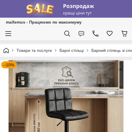
maXemus - Працюємо по максимуму
Товари та послуги
Барні стільці
Барний стілець зі сп
–10%