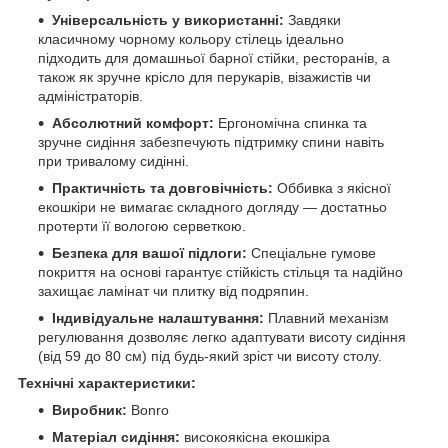
Універсальність у використанні:
Завдяки
класичному чорному кольору стілець ідеально
підходить для домашньої барної стійки, ресторанів, а
також як зручне крісло для перукарів, візажистів чи
адміністраторів.
Абсолютний комфорт:
Ергономічна спинка та
зручне сидіння забезпечують підтримку спини навіть
при тривалому сидінні.
Практичність та довговічність:
Оббивка з якісної
екошкіри не вимагає складного догляду — достатньо
протерти її вологою серветкою.
Безпека для вашої підлоги:
Спеціальне гумове
покриття на основі гарантує стійкість стільця та надійно
захищає ламінат чи плитку від подряпин.
Індивідуальне налаштування:
Плавний механізм
регулювання дозволяє легко адаптувати висоту сидіння
(від 59 до 80 см) під будь-який зріст чи висоту столу.
Технічні характеристики:
Виробник:
Bonro
Матеріал сидіння:
високоякісна екошкіра