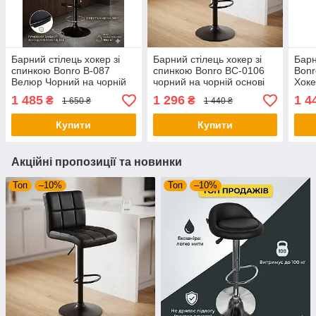
Барний стілець хокер зі
Барний стілець хокер зі
Барн
спинкою Bonro B-087
спинкою Bonro BC-0106
Bonr
Велюр Чорний на чорній
чорний на чорній основі
Хоке
основі для кухні та кафе
(екошкіра для кухні бару
бару
1 485
1 296
1 4
₴
₴
1 650 ₴
1 440 ₴
салону)
Купити
Купити
Акційні пропозиції та новинки
Топ
–10%
Топ
–10%