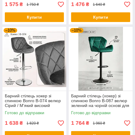
1 575
1 476
₴
₴
1 750 ₴
1 640 ₴
Купити
Купити
–10%
–10%
Барний стілець хокер зі
Барний стілець (хокер) зі
спинкою Bonro B-074 велюр
спинкою Bonro B-087 велюр
Сірий / М'який високий
зелений на чорній основі для
стілець для кухні та бару
кухні та кафе
Готово до відправки
Готово до відправки
1 638
1 764
₴
₴
1 820 ₴
1 960 ₴