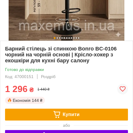
Барний стілець зі спинкою Bonro BC-0106
чорний на чорній основі | Крісло-хокер з
екошкіри для кухні бару салону
Готово до відправки
Код: 47000151
Роздріб
1 296
₴
1 440 ₴
Економія
144 ₴
Купити
або