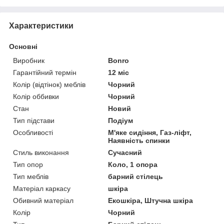
Характеристики
Основні
Виробник
Bonro
Гарантійний термін
12 міс
Колір (відтінок) меблів
Чорний
Колір оббивки
Чорний
Стан
Новий
Тип підстави
Подіум
Особливості
М'яке сидіння, Газ-ліфт,
Наявність спинки
Стиль виконання
Сучасний
Тип опор
Коло, 1 опора
Тип меблів
барний стілець
Матеріал каркасу
шкіра
Обивний матеріал
Екошкіра, Штучна шкіра
Колір
Чорний