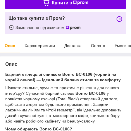
Купити з
Що таке купити з Пром?
Замовлення під захистом
Опис
Характеристики
Доставка
Оплата
Умови п
Опис
Барний стілець зі спинкою Bonro BC-0106 (чорний на
чорній основі) — ідеальний баланс стилю та комфорту
Шукаєте стильне, зручне та практичне рішення для вашого
інтер'єру? Сучасний барний стілець
Bonro BC-0106
у
повністю чорному кольорі (Total Black) створений для того,
щоб стати акцентом будь-якого приміщення. Завдяки
лаконічним лініям та чіткій геометрії, він ідеально доповнить
дизайн сучасної кухні, атмосферного кафе, стильного бару
або навіть робочого кабінету чи beauty-салону.
Чому обирають Bonro BC-0106?