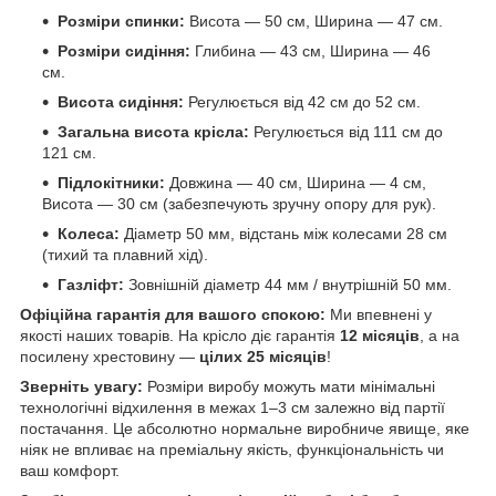
Розміри спинки:
Висота — 50 см, Ширина — 47 см.
Розміри сидіння:
Глибина — 43 см, Ширина — 46
см.
Висота сидіння:
Регулюється від 42 см до 52 см.
Загальна висота крісла:
Регулюється від 111 см до
121 см.
Підлокітники:
Довжина — 40 см, Ширина — 4 см,
Висота — 30 см (забезпечують зручну опору для рук).
Колеса:
Діаметр 50 мм, відстань між колесами 28 см
(тихий та плавний хід).
Газліфт:
Зовнішній діаметр 44 мм / внутрішній 50 мм.
Офіційна гарантія для вашого спокою:
Ми впевнені у
якості наших товарів. На крісло діє гарантія
12 місяців
, а на
посилену хрестовину —
цілих 25 місяців
!
Зверніть увагу:
Розміри виробу можуть мати мінімальні
технологічні відхилення в межах 1–3 см залежно від партії
постачання. Це абсолютно нормальне виробниче явище, яке
ніяк не впливає на преміальну якість, функціональність чи
ваш комфорт.