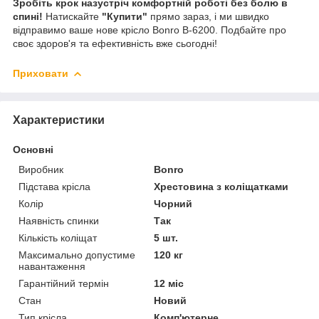
Зробіть крок назустріч комфортній роботі без болю в
спині!
Натискайте
"Купити"
прямо зараз, і ми швидко
відправимо ваше нове крісло Bonro B-6200. Подбайте про
своє здоров'я та ефективність вже сьогодні!
Приховати
Характеристики
Основні
Виробник
Bonro
Підстава крісла
Хрестовина з коліщатками
Колір
Чорний
Наявність спинки
Так
Кількість коліщат
5 шт.
Максимально допустиме
120 кг
навантаження
Гарантійний термін
12 міс
Стан
Новий
Тип крісла
Комп'ютерне