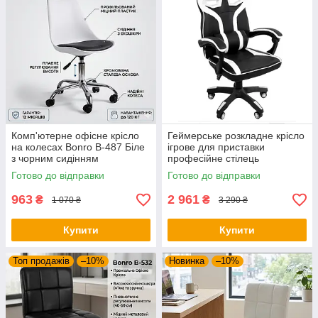
Комп'ютерне офісне крісло
Геймерське розкладне крісло
на колесах Bonro B-487 Біле
ігрове для приставки
з чорним сидінням
професійне стілець
(поворотне, екошкіра, до 120
комп'ютерний Bonro B 8 2 7
Готово до відправки
Готово до відправки
кг)
білий
963
2 961
₴
₴
1 070 ₴
3 290 ₴
Купити
Купити
Топ продажів
–10%
Новинка
–10%