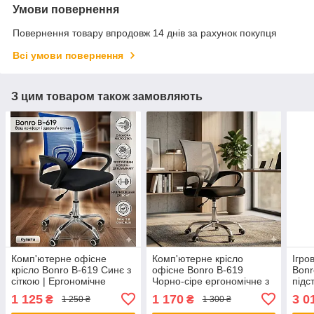
Умови повернення
Повернення товару впродовж 14 днів за рахунок покупця
Всі умови повернення
З цим товаром також замовляють
Комп'ютерне офісне
Комп'ютерне крісло
Ігро
крісло Bonro B-619 Синє з
офісне Bonro B-619
Bonr
сіткою | Ергономічне
Чорно-сіре ергономічне з
підс
поворотне крісло для
вентильованою спинкою
(гей
1 125
1 170
3 0
₴
₴
1 250 ₴
1 300 ₴
школяра та офісу
для дому та роботи
кріс