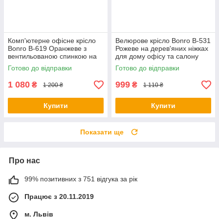
Комп'ютерне офісне крісло
Велюрове крісло Bonro B-531
Bonro В-619 Оранжеве з
Рожеве на дерев'яних ніжках
вентильованою спинкою на
для дому офісу та салону
гумових колесах (для
краси
Готово до відправки
Готово до відправки
школярів та дорослих)
1 080
999
₴
₴
1 200 ₴
1 110 ₴
Купити
Купити
Показати ще
Про нас
99% позитивних з 751 відгука за рік
Працює з 20.11.2019
м. Львів