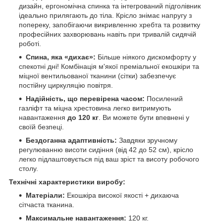
дизайн, ергономічна спинка та інтегрований підголівник
ідеально прилягають до тіла. Крісло знімає напругу з
попереку, запобігаючи викривленню хребта та розвитку
професійних захворювань навіть при тривалій сидячій
роботі.
Спина, яка «дихає»:
Більше ніякого дискомфорту у
спекотні дні! Комбінація м'якої преміальної екошкіри та
міцної вентильованої тканини (сітки) забезпечує
постійну циркуляцію повітря.
Надійність, що перевірена часом:
Посилений
газліфт та міцна хрестовина легко витримують
навантаження
до 120 кг
. Ви можете бути впевнені у
своїй безпеці.
Бездоганна адаптивність:
Завдяки зручному
регулюванню висоти сидіння (від 42 до 52 см), крісло
легко підлаштовується під ваш зріст та висоту робочого
столу.
Технічні характеристики виробу:
Матеріали:
Екошкіра високої якості + дихаюча
сітчаста тканина.
Максимальне навантаження:
120 кг.