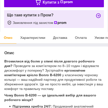
Купити з
Що таке купити з Пром?
Замовлення під захистом
Опис
Характеристики
Доставка
Оплата
Умови п
Опис
Втомилися від болю у спині після довгого робочого
дня?
Проводите за комп'ютером по 8–10 годин і відчуваєте
дискомфорт у попереку? Зустрічайте
ергономічне
комп'ютерне крісло Bonro B-6200
у класичному чорному
кольорі — ваш надійний партнер для продуктивної роботи та
збереження здоров'я. Це не просто меблі, це інвестиція у ваш
комфорт та правильну поставу.
Чому Bonro B-6200 — це ідеальний вибір для вашого
робочого місця?
Підтримка хребта 24/7:
Продуманий анатомічний