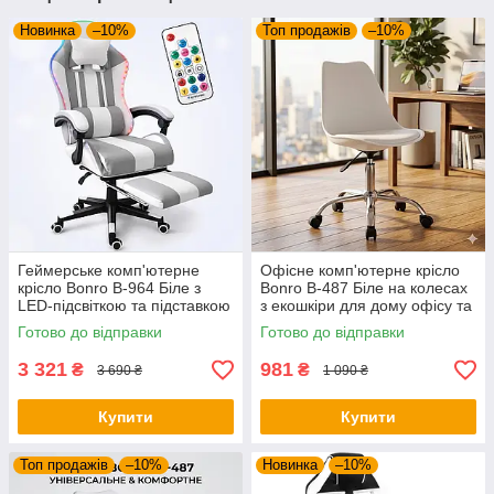
Новинка
–10%
Топ продажів
–10%
Геймерське комп'ютерне
Офісне комп'ютерне крісло
крісло Bonro B-964 Біле з
Bonro B-487 Біле на колесах
LED-підсвіткою та підставкою
з екошкіри для дому офісу та
для ніг (до 150 кг)
салону
Готово до відправки
Готово до відправки
3 321
981
₴
₴
3 690 ₴
1 090 ₴
Купити
Купити
Топ продажів
–10%
Новинка
–10%