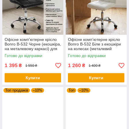
Офісне комп'ютерне крісло
Офісне комп'ютерне крісло
Bonro B-532 Чорне (екошкіра,
Bonro B-532 Біле з екошкіри
на металевому каркасі) для
на колесах (металевий
роботи та дому
каркас, до 120 кг)
Готово до відправки
Готово до відправки
1 395
1 260
₴
₴
1 550 ₴
1 400 ₴
Купити
Купити
Топ продажів
–10%
Топ
–10%