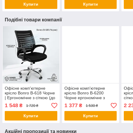
Купити
Купити
Подібні товари компанії
Офісне комп'ютерне
Офісне комп'ютерне
Офіс
крісло Bonro B-618 Чорне
крісло Bonro B-6200
кріс
| Ергономічне з сіткою (до
Чорне ергономічне з
сітк
120 кг)
екошкіри та сіткою
(мех
1 548
1 377
2 2
₴
₴
1 720 ₴
1 530 ₴
Купити
Купити
Акційні пропозиції та новинки