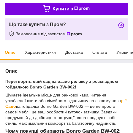
Купити з
Що таке купити з Пром?
Замовлення під захистом
Опис
Характеристики
Доставка
Оплата
Умови п
Опис
Перетворіть свій сад на оазис релаксу з розкладною
гойдалкою Bonro Garden BW-002!
Шукаєте ідеальне місце для ранкової кави, читання
улюбленої книги або сімейного відпочинку на свіжому повіт
рі?
Садо
ва гойдалка Bonro Garden BW-002 — це не просто
садові меблі, це ваш особистий куточок затишку. Завдяки
продуманій до дрібниць конструкції, вона поєднує в собі
стиль, максимальний комфорт та багаторічну надійність.
Чому покупці обирають Bonro Garden BW-002: