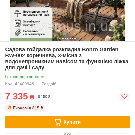
Садова гойдалка розкладна Bonro Garden
BW-002 коричнева, 3-місна з
водонепроникним навісом та функцією ліжка
для дачі і саду
Готово до відправки
Код: 42400948
Роздріб
7 335
₴
8 150 ₴
Економія
815 ₴
Купити
або