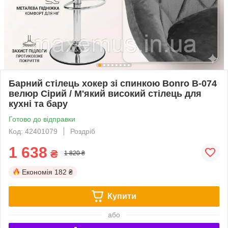
Барний стілець хокер зі спинкою Bonro B-074
велюр Сірий / М'який високий стілець для
кухні та бару
Готово до відправки
Код: 42401079
Роздріб
1 638
₴
1 820 ₴
Економія
182 ₴
Купити
або