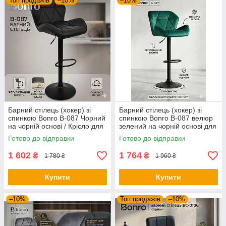
Топ продажів
–10%
–10%
Барний стілець (хокер) зі
Барний стілець (хокер) зі
спинкою Bonro B-087 Чорний
спинкою Bonro B-087 велюр
на чорній основі / Крісло для
зелений на чорній основі для
бару та кухні з екошкіри
кухні та кафе
Готово до відправки
Готово до відправки
1 602
1 764
₴
₴
1 780 ₴
1 960 ₴
Купити
Купити
–10%
Топ продажів
–10%