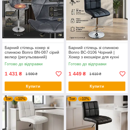
Барний стілець хокер зі
Барний стілець зі спинкою
спинкою Bonro BN-087 сірий
Bonro BC-0106 Чорний |
велюр (регульований)
Хокер з екошкіри для кухні
бару та салону краси
Готово до відправки
Готово до відправки
1 431
1 449
₴
₴
1 590 ₴
1 610 ₴
Купити
Купити
Топ
–10%
Топ
–10%