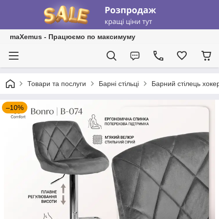
maXemus - Працюємо по максимуму
Товари та послуги
Барні стільці
Барний стілець хокер
–10%