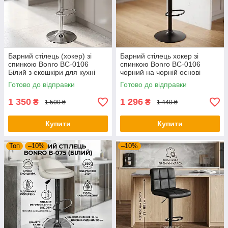
Барний стілець (хокер) зі
Барний стілець хокер зі
спинкою Bonro BC-0106
спинкою Bonro BC-0106
Білий з екошкіри для кухні
чорний на чорній основі
кафе та салону
(екошкіра для кухні бару
Готово до відправки
Готово до відправки
салону)
1 350
1 296
₴
₴
1 500 ₴
1 440 ₴
Купити
Купити
Топ
–10%
–10%