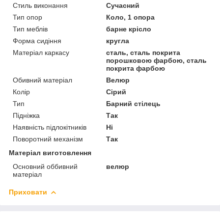
Стиль виконання
Сучасний
Тип опор
Коло, 1 опора
Тип меблів
барне крісло
Форма сидіння
кругла
Матеріал каркасу
сталь, сталь покрита
порошковою фарбою, сталь
покрита фарбою
Обивний матеріал
Велюр
Колір
Сірий
Тип
Барний стілець
Підніжка
Так
Наявність підлокітників
Ні
Поворотний механізм
Так
Матеріал виготовлення
Основний оббивний
велюр
матеріал
Приховати