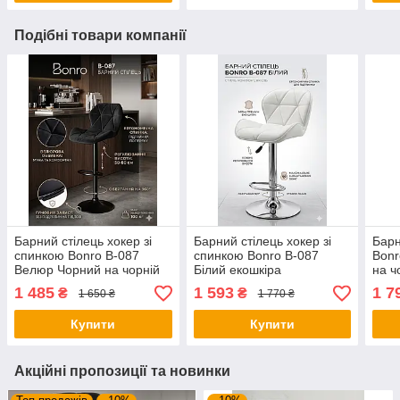
Подібні товари компанії
Барний стілець хокер зі
Барний стілець хокер зі
Барн
спинкою Bonro B-087
спинкою Bonro B-087
Bonr
Велюр Чорний на чорній
Білий екошкіра
на ч
основі для кухні та кафе
(регульований для кухні та
(рег
1 485
1 593
1 7
₴
₴
1 650 ₴
1 770 ₴
кафе)
кухн
Купити
Купити
Акційні пропозиції та новинки