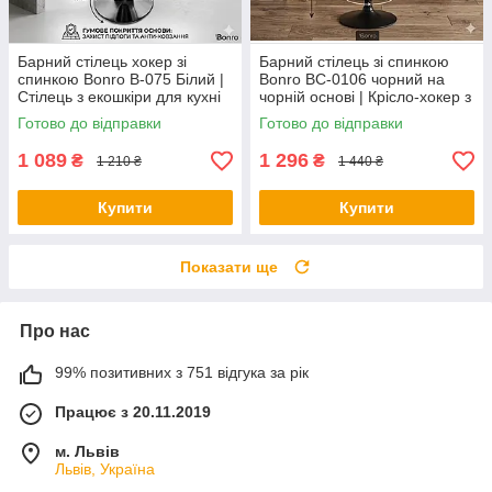
Барний стілець хокер зі
Барний стілець зі спинкою
спинкою Bonro B-075 Білий |
Bonro BC-0106 чорний на
Стілець з екошкіри для кухні
чорній основі | Крісло-хокер з
бару кафе (регульований)
екошкіри для кухні бару
Готово до відправки
Готово до відправки
салону
1 089
1 296
₴
₴
1 210 ₴
1 440 ₴
Купити
Купити
Показати ще
Про нас
99% позитивних з 751 відгука за рік
Працює з 20.11.2019
м. Львів
Львів, Україна