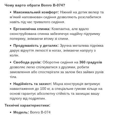
Чому варто обрати Bonro B-074?
Максимальний комфорт:
Ніжний на дотик велюр та
м'який наповнювач сидіння дозволяють розслабитися
навіть під час тривалого сидіння.
Ергономічна спинка:
Компактна, але вдало
сконструйована спинка забезпечує надійну підтримку
попереку, знімаючи втому зі спини.
Продуманість у деталях:
Зручна металева підніжка
дарує відчуття легкості в ногах, знімаючи напругу з
колін.
Свобода рухів:
Оборотне сидіння на
360 градусів
дозволяє легко спілкуватися з друзями, робити
замовлення або спостерігати за залом без зайвих рухів
тіла.
Надійність та захист:
Міцна конструкція витримує
навантаження до 100 кг, а спеціальне гумове кільце на
основі гарантує абсолютну стійкість та захищає вашу
підлогу від подряпин.
Технічні характеристики:
Модель:
Bonro B-074