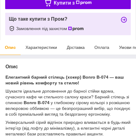
Купити з
Що таке купити з Пром?
Замовлення під захистом
Опис
Характеристики
Доставка
Оплата
Умови п
Опис
Елегантний барний стілець (хокер) Bonro B-074 — ваш
новий рівень комфорту та стилю!
Шукаєте ідеальне доповнення до барної стійки вдома,
сучасного кафе чи стильного салону краси? Барний стілець зі
спинкою
Bonro B-074
у глибокому сірому кольорі з розкішною
велюровою оббивкою — це безпрограшний вибір, що поєднує
в собі преміальний вигляд та бездоганну ергономіку.
Універсальний сірий відтінок природно вливається в будь-який
інтер'єр (від лофту до мінімалізму), а елегантні чорні деталі
металевої бази розставляють правильні акценти.