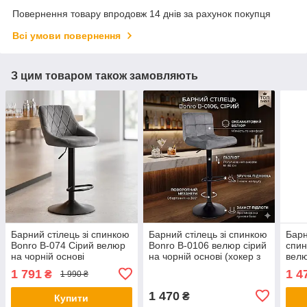
Повернення товару впродовж 14 днів за рахунок покупця
Всі умови повернення
З цим товаром також замовляють
Барний стілець зі спинкою
Барний стілець зі спинкою
Барн
Bonro B-074 Сірий велюр
Bonro B-0106 велюр сірий
спин
на чорній основі
на чорній основі (хокер з
велю
(регульований хокер для
регулюванням висоти)
осно
1 791
1 4
₴
1 990 ₴
кухні та бару)
1 470
₴
Купити