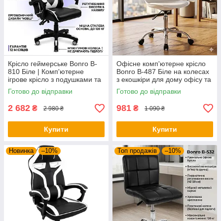
Крісло геймерське Bonro B-
Офісне комп'ютерне крісло
810 Біле | Комп'ютерне
Bonro B-487 Біле на колесах
ігрове крісло з подушками та
з екошкіри для дому офісу та
відкидною спинкою
салону
Готово до відправки
Готово до відправки
2 682
981
₴
₴
2 980 ₴
1 090 ₴
Купити
Купити
Новинка
–10%
Топ продажів
–10%