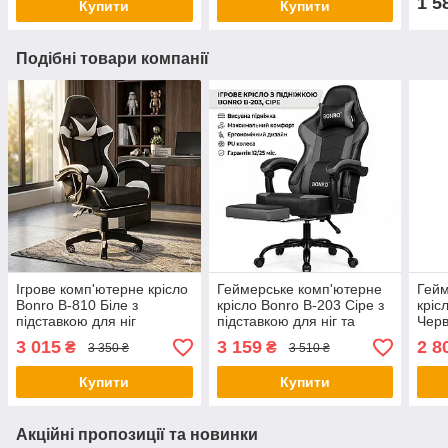
1 5
Купити
Купити
Подібні товари компанії
Ігрове комп'ютерне крісло
Геймерське комп'ютерне
Гейм
Bonro B-810 Біле з
крісло Bonro B-203 Сіре з
кріс
підставкою для ніг
підставкою для ніг та
Черв
(геймерське ергономічне
екошкіри ігрове крісло до
ніг 
3 015
3 159
2 8
₴
₴
3 350 ₴
3 510 ₴
крісло до 120 кг)
120 кг
до 1
Купити
Купити
Акційні пропозиції та новинки