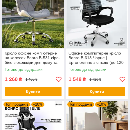
Крісло офісне комп'ютерне
Офісне комп'ютерне крісло
на колесах Bonro B-531 сіро-
Bonro B-618 Чорне |
біле з екошкіри для дому та
Ергономічне з сіткою (до 120
офісу
кг)
Готово до відправки
Готово до відправки
1 260
1 548
₴
₴
1 400 ₴
1 720 ₴
Купити
Купити
Топ продажів
–10%
Топ продажів
–10%