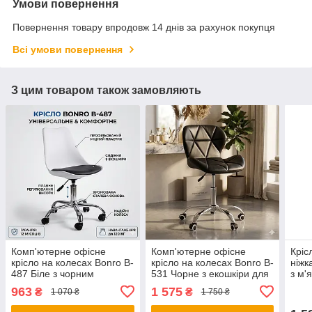
Умови повернення
Повернення товару впродовж 14 днів за рахунок покупця
Всі умови повернення
З цим товаром також замовляють
Комп'ютерне офісне
Комп'ютерне офісне
Кріс
крісло на колесах Bonro B-
крісло на колесах Bonro B-
ніжк
487 Біле з чорним
531 Чорне з екошкіри для
з м'
сидінням (поворотне,
дому та офісу
віта
963
1 575
₴
₴
1 070 ₴
1 750 ₴
екошкіра, до 120 кг)