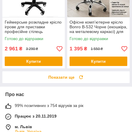
Геймерське розкладне крісло
Офісне комп'ютерне крісло
ігрове для приставки
Bonro B-532 Чорне (екошкіра,
професійне стілець
на металевому каркасі) для
комп'ютерний Bonro B 8 2 7
роботи та дому
Готово до відправки
Готово до відправки
білий
2 961
1 395
₴
₴
3 290 ₴
1 550 ₴
Купити
Купити
Показати ще
Про нас
99% позитивних з 754 відгуків за рік
Працює з 20.11.2019
м. Львів
Львів, Україна