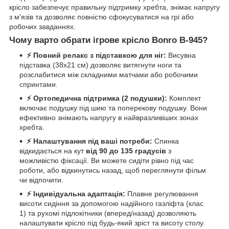
крісло забезпечує правильну підтримку хребта, знімає напругу
з м'язів та дозволяє повністю сфокусуватися на грі або
робочих завданнях.
Чому варто обрати ігрове крісло Bonro B-945?
⚡ Повний релакс з підставкою для ніг:
Висувна
підставка (38х21 см) дозволяє витягнути ноги та
розслабитися між складними матчами або робочими
спринтами.
⚡ Ортопедична підтримка (2 подушки):
Комплект
включає подушку під шию та поперекову подушку. Вони
ефективно знімають напругу в найвразливіших зонах
хребта.
⚡ Налаштування під ваші потреби:
Спинка
відкидається на кут
від 90 до 135 градусів
з
можливістю фіксації. Ви можете сидіти рівно під час
роботи, або відкинутись назад, щоб переглянути фільм
чи відпочити.
⚡ Індивідуальна адаптація:
Плавне регулювання
висоти сидіння за допомогою надійного газліфта (клас
1) та рухомі підлокітники (вперед/назад) дозволяють
налаштувати крісло під будь-який зріст та висоту столу.