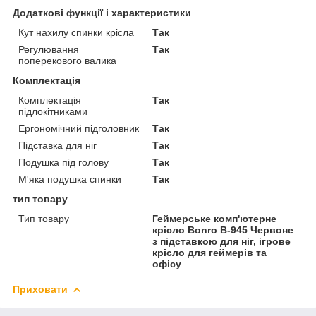
Додаткові функції і характеристики
Кут нахилу спинки крісла
Так
Регулювання
Так
поперекового валика
Комплектація
Комплектація
Так
підлокітниками
Ергономічний підголовник
Так
Підставка для ніг
Так
Подушка під голову
Так
М'яка подушка спинки
Так
тип товару
Тип товару
Геймерське комп'ютерне
крісло Bonro B-945 Червоне
з підставкою для ніг, ігрове
крісло для геймерів та
офісу
Приховати