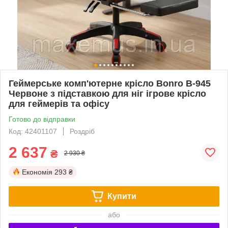
Геймерське комп'ютерне крісло Bonro B-945
Червоне з підставкою для ніг ігрове крісло
для геймерів та офісу
Готово до відправки
Код: 42401107
Роздріб
2 637
₴
2 930 ₴
Економія
293 ₴
Купити
або