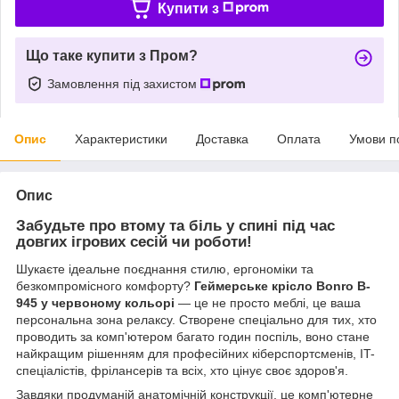
Купити з
Що таке купити з Пром?
Замовлення під захистом
Опис
Характеристики
Доставка
Оплата
Умови п
Опис
Забудьте про втому та біль у спині під час
довгих ігрових сесій чи роботи!
Шукаєте ідеальне поєднання стилю, ергономіки та
безкомпромісного комфорту?
Геймерське крісло Bonro B-
945 у червоному кольорі
— це не просто меблі, це ваша
персональна зона релаксу. Створене спеціально для тих, хто
проводить за комп'ютером багато годин поспіль, воно стане
найкращим рішенням для професійних кіберспортсменів, IT-
спеціалістів, фрілансерів та всіх, хто цінує своє здоров'я.
Завдяки продуманій анатомічній конструкції, це комп'ютерне