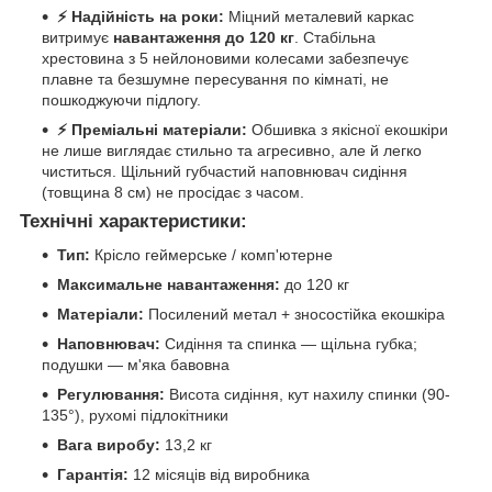
⚡ Надійність на роки:
Міцний металевий каркас
витримує
навантаження до 120 кг
. Стабільна
хрестовина з 5 нейлоновими колесами забезпечує
плавне та безшумне пересування по кімнаті, не
пошкоджуючи підлогу.
⚡ Преміальні матеріали:
Обшивка з якісної екошкіри
не лише виглядає стильно та агресивно, але й легко
чиститься. Щільний губчастий наповнювач сидіння
(товщина 8 см) не просідає з часом.
Технічні характеристики:
Тип:
Крісло геймерське / комп'ютерне
Максимальне навантаження:
до 120 кг
Матеріали:
Посилений метал + зносостійка екошкіра
Наповнювач:
Сидіння та спинка — щільна губка;
подушки — м'яка бавовна
Регулювання:
Висота сидіння, кут нахилу спинки (90-
135°), рухомі підлокітники
Вага виробу:
13,2 кг
Гарантія:
12 місяців від виробника