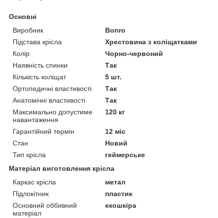
Основні
Виробник
Bonro
Підстава крісла
Хрестовина з коліщатками
Колір
Чорно-червоний
Наявність спинки
Так
Кількість коліщат
5 шт.
Ортопедичні властивості
Так
Анатомічні властивості
Так
Максимально допустиме
120 кг
навантаження
Гарантійний термін
12 міс
Стан
Новий
Тип крісла
геймерське
Матеріал виготовлення крісла
Каркас крісла
метал
Підлокітник
пластик
Основний оббивний
екошкіра
матеріал