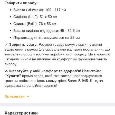
Габарити виробу:
Висота (мін/макс): 109 - 117 см
Сидіння (ШхГ): 51 х 50 см
Спинка (ВхШ): 76 х 53 см
Висота сидіння від підлоги: 45 - 52,5 см
Підставка для ніг: висувається на 23 см
📌
Зверніть увагу:
Розміри товару можуть мати незначні
відхилення в межах 1-3 см, залежно від партії постачання, що
зумовлено особливостями виробничого процесу. Це є нормою
і жодним чином не впливає на комфорт чи функціональність
виробу.
🔥
Інвестуйте у свій комфорт та здоров'я!
Натискайте
"Купити"
прямо зараз, щоб вже завтра насолоджуватися
грою чи роботою в ідеальному кріслі Bonro B-945. Швидка
відправка та офіційна гарантія!
Приховати
Характеристики