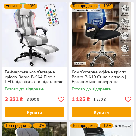
Новинка
–10%
Топ продажів
–10%
Геймерське комп'ютерне
Комп'ютерне офісне крісло
крісло Bonro B-964 Біле з
Bonro B-619 Синє з сіткою |
LED-підсвіткою та підставкою
Ергономічне поворотне
для ніг (до 150 кг)
крісло для школяра та офісу
Готово до відправки
Готово до відправки
3 321
1 125
₴
₴
3 690 ₴
1 250 ₴
Купити
Купити
Топ продажів
–10%
Топ продажів
–10%