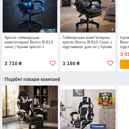
Крісло геймерське
Геймерське комп'ютерне
Ігро
комп'ютерне Bonro B-810
крісло Bonro B-810 Синє з
Bonr
синє | Ігрове крісло з
підставкою для ніг | Ігрове
підс
екошкіри для геймера до
крісло з екошкіри для ПК
(гей
3 0
120 кг
кріс
2 710
3 160
₴
₴
Подібні товари компанії