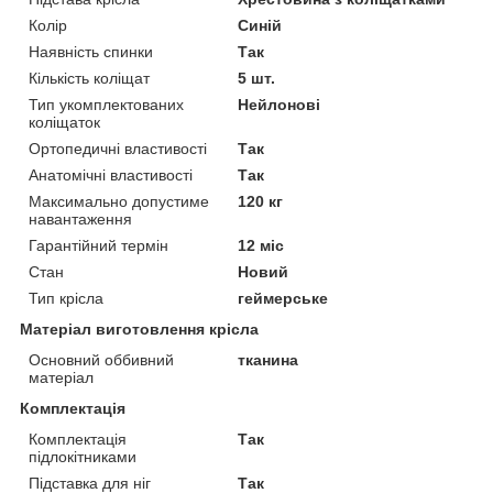
Колір
Синій
Наявність спинки
Так
Кількість коліщат
5 шт.
Тип укомплектованих
Нейлонові
коліщаток
Ортопедичні властивості
Так
Анатомічні властивості
Так
Максимально допустиме
120 кг
навантаження
Гарантійний термін
12 міс
Стан
Новий
Тип крісла
геймерське
Матеріал виготовлення крісла
Основний оббивний
тканина
матеріал
Комплектація
Комплектація
Так
підлокітниками
Підставка для ніг
Так