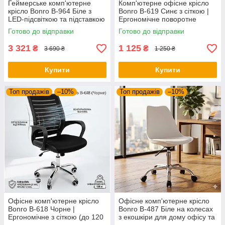
Геймерське комп'ютерне
Комп'ютерне офісне крісло
крісло Bonro B-964 Біле з
Bonro B-619 Синє з сіткою |
LED-підсвіткою та підставкою
Ергономічне поворотне
для ніг (до 150 кг)
крісло для школяра та офісу
Готово до відправки
Готово до відправки
3 321
1 125
₴
₴
3 690 ₴
1 250 ₴
Купити
Купити
Топ продажів
–10%
Топ продажів
–10%
Офісне комп'ютерне крісло
Офісне комп'ютерне крісло
Bonro B-618 Чорне |
Bonro B-487 Біле на колесах
Ергономічне з сіткою (до 120
з екошкіри для дому офісу та