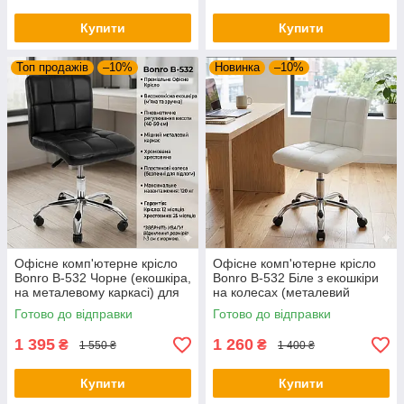
Купити
Купити
Топ продажів
–10%
Новинка
–10%
Офісне комп'ютерне крісло
Офісне комп'ютерне крісло
Bonro B-532 Чорне (екошкіра,
Bonro B-532 Біле з екошкіри
на металевому каркасі) для
на колесах (металевий
роботи та дому
каркас, до 120 кг)
Готово до відправки
Готово до відправки
1 395
1 260
₴
₴
1 550 ₴
1 400 ₴
Купити
Купити