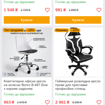
кг)
салону
Готово до відправки
Готово до відправки
1 548
981
₴
₴
1 720 ₴
1 090 ₴
Купити
Купити
Топ продажів
–10%
Новинка
–10%
Комп'ютерне офісне крісло
Геймерське розкладне крісло
на колесах Bonro B-487 Біле
ігрове для приставки
з чорним сидінням
професійне стілець
(поворотне, екошкіра, до 120
комп'ютерний Bonro B 8 2 7
Готово до відправки
Готово до відправки
кг)
білий
963
2 961
₴
₴
1 070 ₴
3 290 ₴