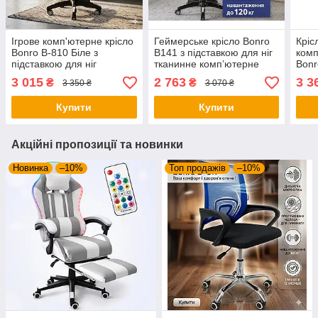
Ігрове комп'ютерне крісло
Геймерське крісло Bonro
Кріс
Bonro B-810 Біле з
B141 з підставкою для ніг
комп
підставкою для ніг
тканинне комп’ютерне
Bonr
(геймерське ергономічне
крісло чорно-біле
для 
3 015
2 763
3 3
₴
₴
3 350 ₴
3 070 ₴
крісло до 120 кг)
Купити
Купити
Акційні пропозиції та новинки
Новинка
–10%
Топ продажів
–10%