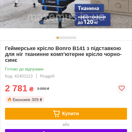
Геймерське крісло Bonro B141 з підставкою
для ніг тканинне комп’ютерне крісло чорно-
синє
Готово до відправки
Код: 42401113
Роздріб
2 781
₴
3 090 ₴
Економія
309 ₴
Купити
або