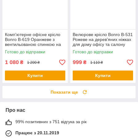
Комп'ютерне офісне крісло
Велюрове крісло Bonro B-531
Bonro В-619 Оранжеве з
Рожеве на дерев'яних ніжках
вентильованою спинкою на
для дому офісу та салону
гумових колесах (для
краси
Готово до відправки
Готово до відправки
школярів та дорослих)
1 080
999
₴
₴
1 200 ₴
1 110 ₴
Купити
Купити
Показати ще
Про нас
99% позитивних з 751 відгука за рік
Працює з 20.11.2019