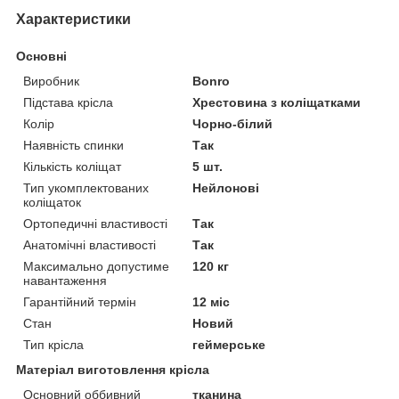
Характеристики
Основні
Виробник
Bonro
Підстава крісла
Хрестовина з коліщатками
Колір
Чорно-білий
Наявність спинки
Так
Кількість коліщат
5 шт.
Тип укомплектованих
Нейлонові
коліщаток
Ортопедичні властивості
Так
Анатомічні властивості
Так
Максимально допустиме
120 кг
навантаження
Гарантійний термін
12 міс
Стан
Новий
Тип крісла
геймерське
Матеріал виготовлення крісла
Основний оббивний
тканина