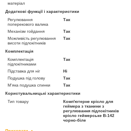
матеріал
Додаткові функції і характеристики
Регулювання
Так
поперекового валика
Механізм гойдання
Так
Можливість регулювання
Так
висоти підлокітників
Комплектація
Комплектація
Так
підлокітниками
Підставка для ніг
Ні
Подушка під голову
Так
М'яка подушка спинки
Так
Користувальницькі характеристики
Тип товару
Комп'ютерне крісло для
геймера з тканини з
регулювання підлокітників
крісло геймерське B-142
чорно-біле
Приховати