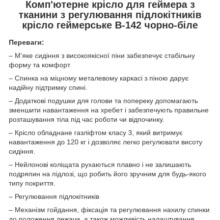
Комп'ютерне крісло для геймера з
тканини з регулювання підлокітників
крісло геймерське B-142 чорно-біле
Переваги:
– М’яке сидіння з високоякісної піни забезпечує стабільну
форму та комфорт
– Спинка на міцному металевому каркасі з піною дарує
надійну підтримку спині.
– Додаткові подушки для голови та попереку допомагають
зменшити навантаження на хребет і забезпечують правильне
розташування тіла під час роботи чи відпочинку.
– Крісло обладнане газліфтом класу 3, який витримує
навантаження до 120 кг і дозволяє легко регулювати висоту
сидіння.
– Нейлонові коліщата рухаються плавно і не залишають
подряпин на підлозі, що робить його зручним для будь-якого
типу покриття.
– Регулювання підлокітників
– Механізм гойдання, фіксація та регулювання нахилу спинки
до положення лежачи, а також можливість налаштування