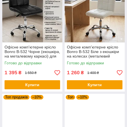
Офісне комп'ютерне крісло
Офісне комп'ютерне крісло
Bonro B-532 Чорне (екошкіра,
Bonro B-532 Біле з екошкіри
на металевому каркасі) для
на колесах (металевий
роботи та дому
каркас, до 120 кг)
Готово до відправки
Готово до відправки
1 395
1 260
₴
₴
1 550 ₴
1 400 ₴
Купити
Купити
Топ продажів
–10%
Топ
–10%