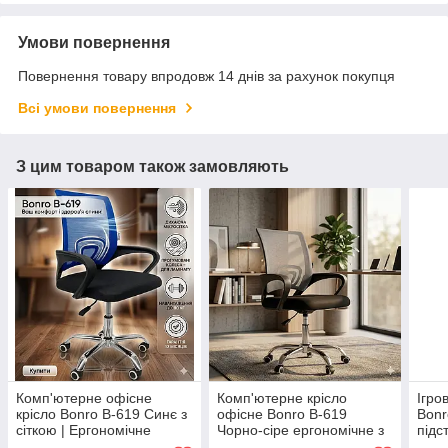
Умови повернення
Повернення товару впродовж 14 днів за рахунок покупця
Всі умови повернення
З цим товаром також замовляють
Комп'ютерне офісне
Комп'ютерне крісло
Ігро
крісло Bonro B-619 Синє з
офісне Bonro B-619
Bonr
сіткою | Ергономічне
Чорно-сіре ергономічне з
підс
поворотне крісло для
вентильованою спинкою
(гей