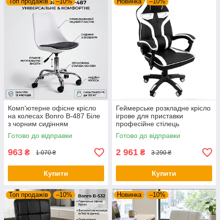
Топ продажів
–10%
Новинка
–10%
Комп'ютерне офісне крісло
Геймерське розкладне крісло
на колесах Bonro B-487 Біле
ігрове для приставки
з чорним сидінням
професійне стілець
(поворотне, екошкіра, до 120
комп'ютерний Bonro B 8 2 7
Готово до відправки
Готово до відправки
кг)
білий
963
2 961
₴
₴
1 070 ₴
3 290 ₴
Купити
Купити
Топ продажів
–10%
Новинка
–10%