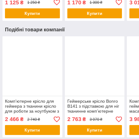
1 125
1 170
3 0
₴
₴
1 250 ₴
1 300 ₴
школяра та офісу
для дому та роботи
кріс
Купити
Купити
Подібні товари компанії
Комп'ютерне крісло для
Геймерське крісло Bonro
Комп
геймера з тканини крісло
B141 з підставкою для ніг
гейм
для роботи за ноутбуком з
тканинне комп’ютерне
маса
регулюванням спинки B-
крісло чорно-біле
1 4 
2 466
2 763
3 9
₴
₴
2 740 ₴
3 070 ₴
944 сіре
підс
Купити
Купити