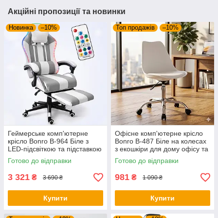
Акційні пропозиції та новинки
Новинка
–10%
Топ продажів
–10%
Геймерське комп'ютерне
Офісне комп'ютерне крісло
крісло Bonro B-964 Біле з
Bonro B-487 Біле на колесах
LED-підсвіткою та підставкою
з екошкіри для дому офісу та
для ніг (до 150 кг)
салону
Готово до відправки
Готово до відправки
3 321
981
₴
₴
3 690 ₴
1 090 ₴
Купити
Купити