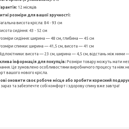
Гарантія:
12 місяців
итні розміри для вашої зручності:
Загальна висота крісла: 84 - 93 см
Висота сидіння: 43 - 52 см
Розміри сидіння: ширина — 48 см, глибина — 45 см
Розміри спинки: ширина — 41,5 см, висота — 41 см
Підлокітники: висота — 23 см, ширина — 4,5 см, відстань між ними —
лива інформація для покупців:
Розміри товару можуть мати незн
чання. Це зумовлено особливостями виробничого процесу та ніяк не 
рт вашого нового крісла.
ові оновити своє робоче місце або зробити корисний подару
 зараз та забезпечте собі комфорт і здорову спину вже завтра!