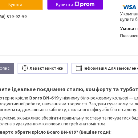
Купити
Купити з
У компан
66) 519-92-59
купити б
поверне
Опис
Характеристики
Інформація для замовлен
єте ідеальне поєднання стилю, комфорту та турбот
ютерне крісло
Bonro BN-619
у ніжному біло-рожевому кольорі — це
родуктивної роботи, навчання чи творчості. Завдяки сучасному та л
ої кімнати, домашнього кабінету, стильного офісу або б'юті-салону.
зуміємо, як важливо зберігати правильну поставу та почуватися б
блена з урахуванням ключових потреб анатомії тіла.
варто обрати крісло Bonro BN-619? (Ваші вигоди):