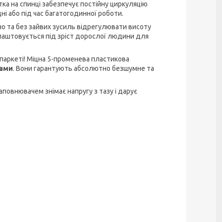
ка на спинці забезпечує постійну циркуляцію
дні або під час багатогодинної роботи.
о та без зайвих зусиль відрегулювати висоту
ідлаштовується під зріст дорослої людини для
 паркеті! Міцна 5-променева пластикова
сами
. Вони гарантують абсолютно безшумне та
повнювачем знімає напругу з тазу і дарує