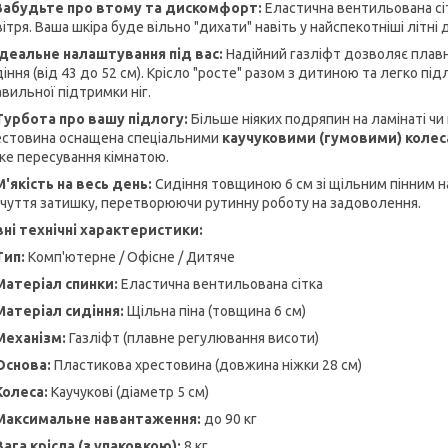
Забудьте про втому та дискомфорт:
Еластична вентильована сіт
ітря. Ваша шкіра буде вільно "дихати" навіть у найспекотніші літні 
Ідеальне налаштування під вас:
Надійний газліфт дозволяє плавн
іння (від 43 до 52 см). Крісло "росте" разом з дитиною та легко п
вильної підтримки ніг.
Турбота про вашу підлогу:
Більше ніяких подряпин на ламінаті чи
естовина оснащена спеціальними
каучуковими (гумовими) коле
яке пересування кімнатою.
М'якість на весь день:
Сидіння товщиною 6 см зі щільним пінним на
дчуття затишку, перетворюючи рутинну роботу на задоволення.
ні технічні характеристики:
Тип:
Комп'ютерне / Офісне / Дитяче
Матеріал спинки:
Еластична вентильована сітка
Матеріал сидіння:
Щільна піна (товщина 6 см)
Механізм:
Газліфт (плавне регулювання висоти)
Основа:
Пластикова хрестовина (довжина ніжки 28 см)
Колеса:
Каучукові (діаметр 5 см)
Максимальне навантаження:
до 90 кг
Вага крісла (з упаковкою):
8 кг