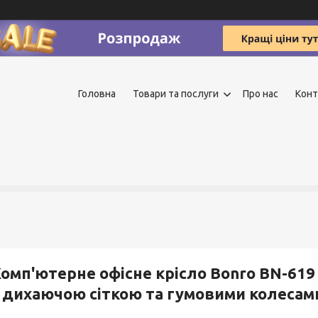
Головна
Товари та послуги
Про нас
Конт
омп'ютерне офісне крісло Bonro BN-619
 дихаючою сіткою та гумовими колесам