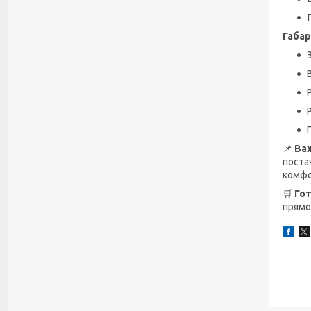
Габар
📌
Важ
поста
комфо
🛒
Гот
прямо