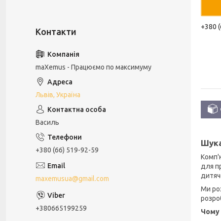
+380 (
maXemus - Працюємо по максимуму
Львів, Україна
Василь
Шука
+380 (66) 519-92-59
Комп'
для п
дитяч
maxemusua@gmail.com
Ми ро
розро
+380665199259
Чому 