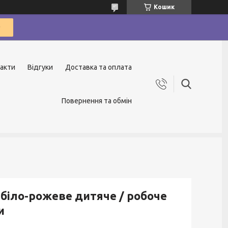
Кошик
акти
Відгуки
Доставка та оплата
Повернення та обмін
 біло-рожеве дитяче / робоче
и