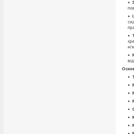
пов
сид
пра
хр
м'
ві
Основ