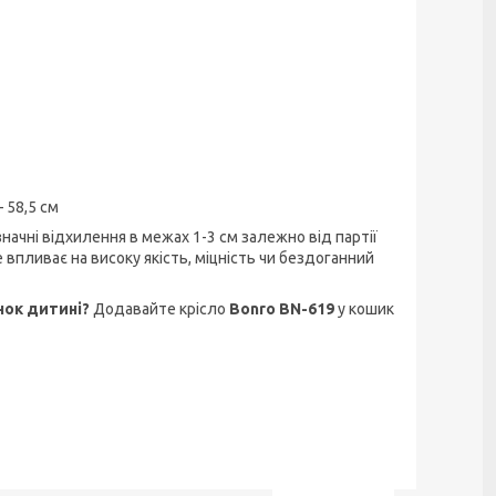
 58,5 см
ачні відхилення в межах 1-3 см залежно від партії
впливає на високу якість, міцність чи бездоганний
нок дитині?
Додавайте крісло
Bonro BN-619
у кошик