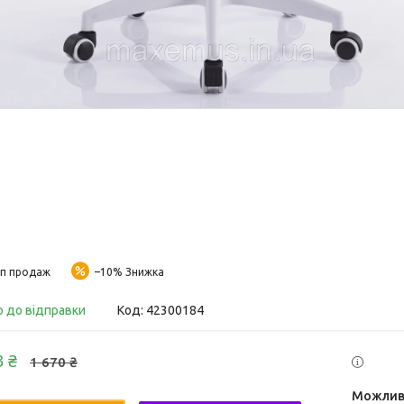
п продаж
–10%
о до відправки
Код:
42300184
3 ₴
1 670 ₴