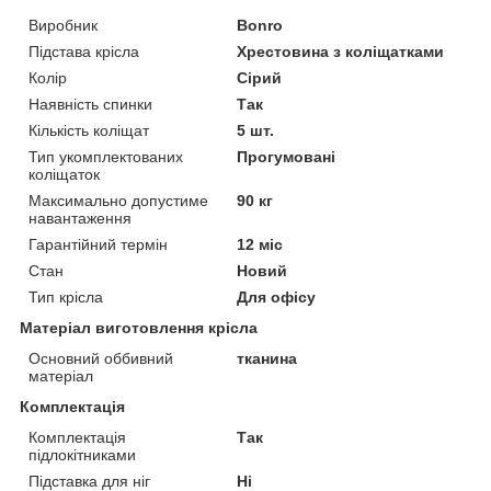
Виробник
Bonro
Підстава крісла
Хрестовина з коліщатками
Колір
Сірий
Наявність спинки
Так
Кількість коліщат
5 шт.
Тип укомплектованих
Прогумовані
коліщаток
Максимально допустиме
90 кг
навантаження
Гарантійний термін
12 міс
Стан
Новий
Тип крісла
Для офісу
Матеріал виготовлення крісла
Основний оббивний
тканина
матеріал
Комплектація
Комплектація
Так
підлокітниками
Підставка для ніг
Ні