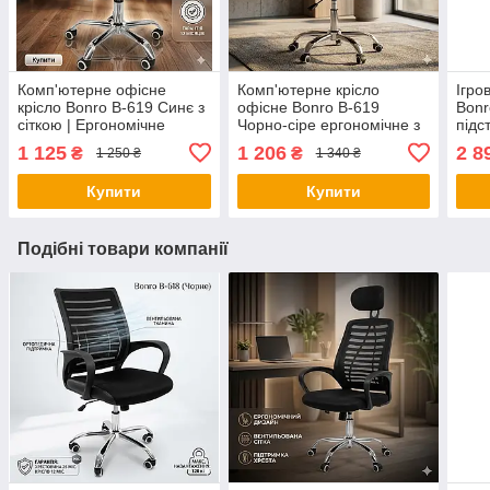
Комп'ютерне офісне
Комп'ютерне крісло
Ігро
крісло Bonro B-619 Синє з
офісне Bonro B-619
Bonr
сіткою | Ергономічне
Чорно-сіре ергономічне з
підс
поворотне крісло для
вентильованою спинкою
(гей
1 125
1 206
2 8
₴
₴
1 250 ₴
1 340 ₴
школяра та офісу
для дому та роботи
кріс
Купити
Купити
Подібні товари компанії