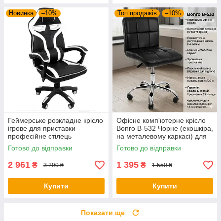
Новинка
–10%
Топ продажів
–10%
Геймерське розкладне крісло
Офісне комп'ютерне крісло
ігрове для приставки
Bonro B-532 Чорне (екошкіра,
професійне стілець
на металевому каркасі) для
комп'ютерний Bonro B 8 2 7
роботи та дому
Готово до відправки
Готово до відправки
білий
2 961
1 395
₴
₴
3 290 ₴
1 550 ₴
Купити
Купити
Показати ще