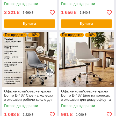
для ніг (до 150 кг)
колеса)
Готово до відправки
Готово до відправки
3 321
1 656
₴
₴
3 690 ₴
1 840 ₴
Купити
Купити
Топ продажів
–10%
Топ продажів
–10%
Офісне комп'ютерне крісло
Офісне комп'ютерне крісло
Bonro B-487 Сіре на колесах
Bonro B-487 Біле на колесах
з екошкіри робоче крісло для
з екошкіри для дому офісу та
дому та офісу (до 120 кг)
салону
Готово до відправки
Готово до відправки
1 098
981
₴
₴
1 220 ₴
1 090 ₴