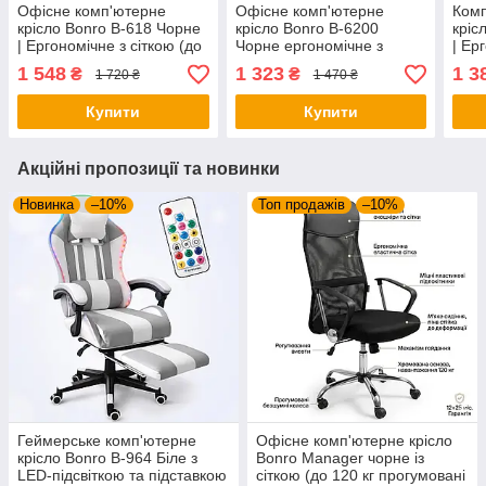
Офісне комп'ютерне
Офісне комп'ютерне
Комп
крісло Bonro B-618 Чорне
крісло Bonro B-6200
кріс
| Ергономічне з сіткою (до
Чорне ергономічне з
| Ер
120 кг)
екошкіри та сіткою
пово
1 548
1 323
1 3
₴
₴
1 720 ₴
1 470 ₴
вен
для 
Купити
Купити
Акційні пропозиції та новинки
Новинка
–10%
Топ продажів
–10%
Геймерське комп'ютерне
Офісне комп'ютерне крісло
крісло Bonro B-964 Біле з
Bonro Manager чорне із
LED-підсвіткою та підставкою
сіткою (до 120 кг прогумовані