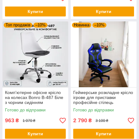
Купити
Купити
Топ продажів
–10%
Новинка
–10%
Комп'ютерне офісне крісло
Геймерське розкладне крісло
на колесах Bonro B-487 Біле
ігрове для приставки
з чорним сидінням
професійне стілець
(поворотне, екошкіра, до 120
комп'ютерний Bonro B 8-2-7
Готово до відправки
Готово до відправки
кг)
синій
963
2 790
₴
₴
1 070 ₴
3 100 ₴
Купити
Купити