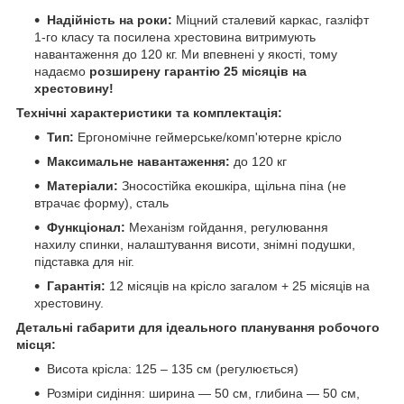
Надійність на роки:
Міцний сталевий каркас, газліфт
1-го класу та посилена хрестовина витримують
навантаження до 120 кг. Ми впевнені у якості, тому
надаємо
розширену гарантію 25 місяців на
хрестовину!
Технічні характеристики та комплектація:
Тип:
Ергономічне геймерське/комп'ютерне крісло
Максимальне навантаження:
до 120 кг
Матеріали:
Зносостійка екошкіра, щільна піна (не
втрачає форму), сталь
Функціонал:
Механізм гойдання, регулювання
нахилу спинки, налаштування висоти, знімні подушки,
підставка для ніг.
Гарантія:
12 місяців на крісло загалом + 25 місяців на
хрестовину.
Детальні габарити для ідеального планування робочого
місця:
Висота крісла: 125 – 135 см (регулюється)
Розміри сидіння: ширина — 50 см, глибина — 50 см,