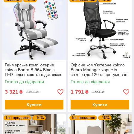
Геймерське комп'ютерне
Офісне комп'ютерне крісло
крісло Bonro B-964 Біле з
Bonro Manager чорне із
LED-підсвіткою та підставкою
сіткою (до 120 кг прогумовані
для ніг (до 150 кг)
колеса)
Готово до відправки
Готово до відправки
3 321
1 791
₴
₴
3 690 ₴
1 990 ₴
Купити
Купити
Топ продажів
–10%
Топ продажів
–10%