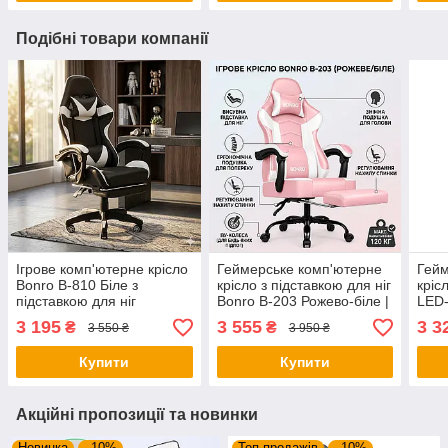
Подібні товари компанії
Ігрове комп'ютерне крісло
Геймерське комп'ютерне
Гейм
Bonro B-810 Біле з
крісло з підставкою для ніг
кріс
підставкою для ніг
Bonro B-203 Рожево-біле |
LED-
(геймерське ергономічне
Ергономічне ігрове крісло
підс
3 195
3 555
3 3
₴
₴
3 550 ₴
3 950 ₴
крісло до 120 кг)
для дівчат
кг)
Купити
Купити
Акційні пропозиції та новинки
Новинка
–10%
Топ продажів
–10%