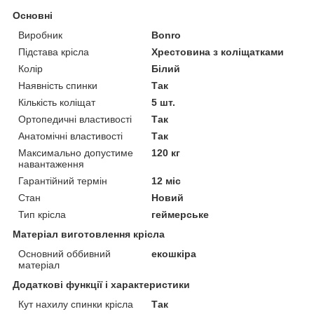
Основні
Виробник
Bonro
Підстава крісла
Хрестовина з коліщатками
Колір
Білий
Наявність спинки
Так
Кількість коліщат
5 шт.
Ортопедичні властивості
Так
Анатомічні властивості
Так
Максимально допустиме
120 кг
навантаження
Гарантійний термін
12 міс
Стан
Новий
Тип крісла
геймерське
Матеріал виготовлення крісла
Основний оббивний
екошкіра
матеріал
Додаткові функції і характеристики
Кут нахилу спинки крісла
Так