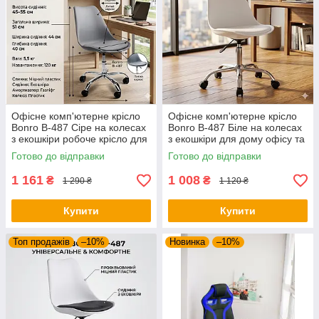
Офісне комп'ютерне крісло
Офісне комп'ютерне крісло
Bonro B-487 Сіре на колесах
Bonro B-487 Біле на колесах
з екошкіри робоче крісло для
з екошкіри для дому офісу та
дому та офісу (до 120 кг)
салону
Готово до відправки
Готово до відправки
1 161
1 008
₴
₴
1 290 ₴
1 120 ₴
Купити
Купити
Топ продажів
–10%
Новинка
–10%