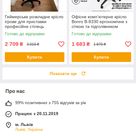
Геймерське розкладне крісло
Офісне комп'ютерне крісло
ігрове для приставки
Bonro B-8330 ергономічне з
професійне стілець
сіткою та підголівником
комп'ютерний Bonro B 827
Чорне (до 120 кг)
Готово до відправки
Готово до відправки
червоний
2 709
1 683
₴
₴
3 010 ₴
1 870 ₴
Купити
Купити
Показати ще
Про нас
99% позитивних з 755 відгуків за рік
Працює з 20.11.2019
м. Львів
Львів, Україна