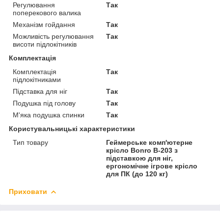
Регулювання
Так
поперекового валика
Механізм гойдання
Так
Можливість регулювання
Так
висоти підлокітників
Комплектація
Комплектація
Так
підлокітниками
Підставка для ніг
Так
Подушка під голову
Так
М'яка подушка спинки
Так
Користувальницькі характеристики
Тип товару
Геймерське комп'ютерне
крісло Bonro B-203 з
підставкою для ніг,
ергономічне ігрове крісло
для ПК (до 120 кг)
Приховати