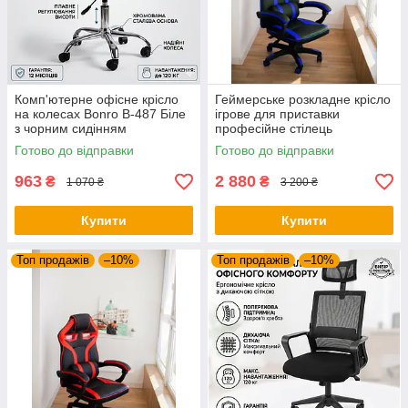
Комп'ютерне офісне крісло
Геймерське розкладне крісло
на колесах Bonro B-487 Біле
ігрове для приставки
з чорним сидінням
професійне стілець
(поворотне, екошкіра, до 120
комп'ютерний Bonro B 8-2-7
Готово до відправки
Готово до відправки
кг)
синій
963
2 880
₴
₴
1 070 ₴
3 200 ₴
Купити
Купити
Топ продажів
–10%
Топ продажів
–10%