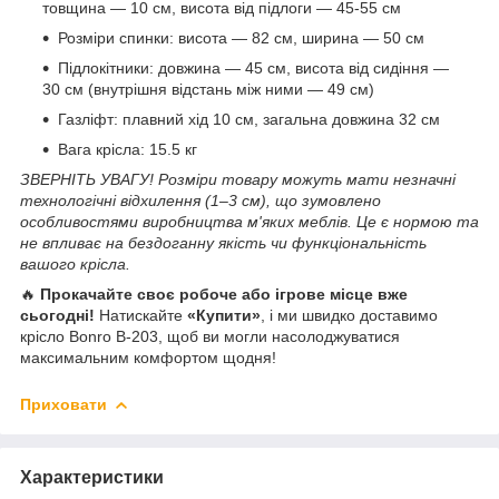
товщина — 10 см, висота від підлоги — 45-55 см
Розміри спинки: висота — 82 см, ширина — 50 см
Підлокітники: довжина — 45 см, висота від сидіння —
30 см (внутрішня відстань між ними — 49 см)
Газліфт: плавний хід 10 см, загальна довжина 32 см
Вага крісла: 15.5 кг
ЗВЕРНІТЬ УВАГУ! Розміри товару можуть мати незначні
технологічні відхилення (1–3 см), що зумовлено
особливостями виробництва м'яких меблів. Це є нормою та
не впливає на бездоганну якість чи функціональність
вашого крісла.
🔥
Прокачайте своє робоче або ігрове місце вже
сьогодні!
Натискайте
«Купити»
, і ми швидко доставимо
крісло Bonro B-203, щоб ви могли насолоджуватися
максимальним комфортом щодня!
Приховати
Характеристики