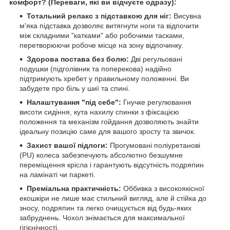
комфорт? (Переваги, які ви відчуєте одразу):
Тотальний релакс з підставкою для ніг:
Висувна
м'яка підставка дозволяє витягнути ноги та відпочити
між складними "катками" або робочими тасками,
перетворюючи робоче місце на зону відпочинку.
Здорова постава без болю:
Дві регульовані
подушки (підголівник та поперекова) надійно
підтримують хребет у правильному положенні. Ви
забудете про біль у шиї та спині.
Налаштування "під себе":
Гнучке регулювання
висоти сидіння, кута нахилу спинки з фіксацією
положення та механізм гойдання дозволяють знайти
ідеальну позицію саме для вашого зросту та звичок.
Захист вашої підлоги:
Прогумовані поліуретанові
(PU) колеса забезпечують абсолютно безшумне
переміщення крісла і гарантують відсутність подряпин
на ламінаті чи паркеті.
Преміальна практичність:
Оббивка з високоякісної
екошкіри не лише має стильний вигляд, але й стійка до
зносу, подряпин та легко очищується від будь-яких
забруднень. Чохол знімається для максимальної
гігієнічності.