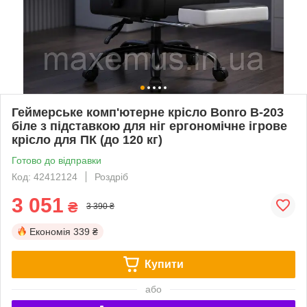
Геймерське комп'ютерне крісло Bonro B-203
біле з підставкою для ніг ергономічне ігрове
крісло для ПК (до 120 кг)
Готово до відправки
Код: 42412124
Роздріб
3 051
₴
3 390 ₴
Економія
339 ₴
Купити
або