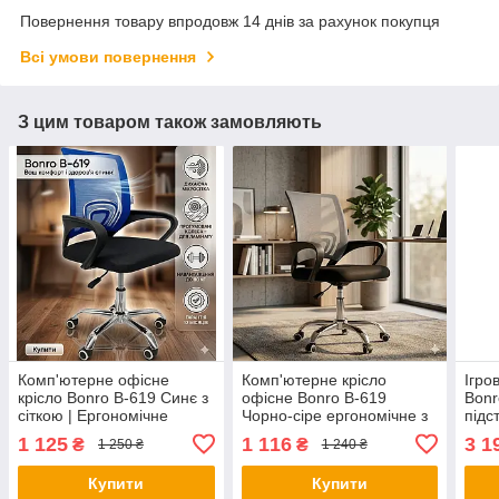
Повернення товару впродовж 14 днів за рахунок покупця
Всі умови повернення
З цим товаром також замовляють
Комп'ютерне офісне
Комп'ютерне крісло
Ігро
крісло Bonro B-619 Синє з
офісне Bonro B-619
Bonr
сіткою | Ергономічне
Чорно-сіре ергономічне з
підс
поворотне крісло для
вентильованою спинкою
(гей
1 125
1 116
3 1
₴
₴
1 250 ₴
1 240 ₴
школяра та офісу
для дому та роботи
кріс
Купити
Купити